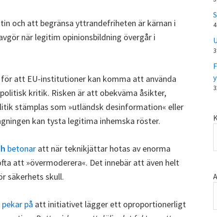
S
n och att begränsa yttrandefriheten är kärnan i
4
avgör när legitim opinionsbildning övergår i
U
3
F
y
för att EU-institutioner kan komma att använda
3
 politisk kritik. Risken är att obekväma åsikter,
politik stämplas som »utländsk desinformation« eller
K
ngningen kan tysta legitima inhemska röster.
ch
betonar
att när teknikjättar hotas av enorma
ofta att »övermoderera«. Det innebär att även helt
ör säkerhets skull.
A
 pekar på
att initiativet lägger ett oproportionerligt