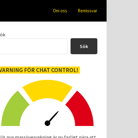
Om oss
Remissvar
Primärt
Sök
sidofält
Sök
VARNING FÖR CHAT CONTROL!
Us nya massövervakning är nu farligt nära att