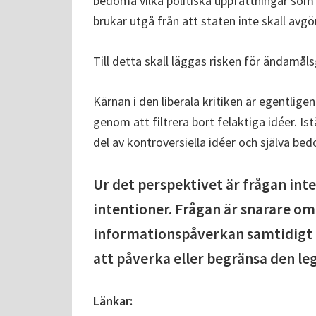
bedöma vilka politiska uppfattningar som ä
brukar utgå från att staten inte skall avgör
Till detta skall läggas risken för ändamåls
Kärnan i den liberala kritiken är egentlig
genom att filtrera bort felaktiga idéer. I
del av kontroversiella idéer och själva b
Ur det perspektivet är frågan in
intentioner. Frågan är snarare o
informationspåverkan samtidigt 
att påverka eller begränsa den le
Länkar: