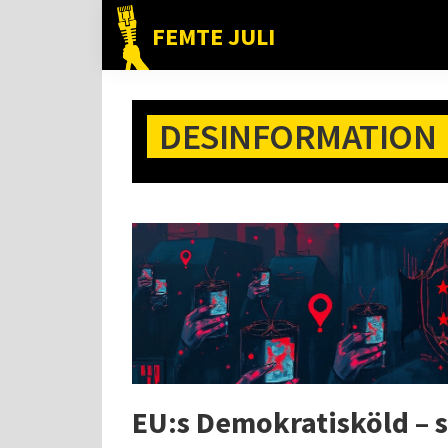
Hoppa
Hoppa
Hoppa
FEMTE JULI
till
till
till
Nätet
huvudnavigering
huvudinnehåll
det
till
primära
folket!
DESINFORMATION
sidofältet
EU:s Demokratisköld – s