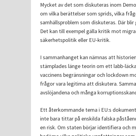
Mycket av det som diskuteras inom Democr
om vilka berättelser som sprids, vilka frå
samhällsproblem som diskuteras. Där blir 
Det kan till exempel gälla kritik mot migrat
säkerhetspolitik eller EU-kritik.
I sammanhanget kan nämnas att historien v
stämplades länge teorin om ett labb-läc
vaccinens begränsningar och lockdown mod
frågor vara legitima att diskutera. Samma 
avslöjandena och många korruptionsskand
Ett återkommande tema i EU:s dokument
inte bara tittar på enskilda falska påståe
en risk. Om staten börjar identifiera och