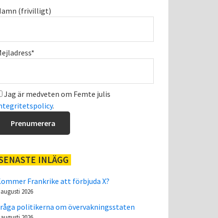
amn (frivilligt)
ejladress*
Jag är medveten om Femte julis
ntegritetspolicy
.
SENASTE INLÄGG
ommer Frankrike att förbjuda X?
 augusti 2026
råga politikerna om övervakningsstaten
 augusti 2026