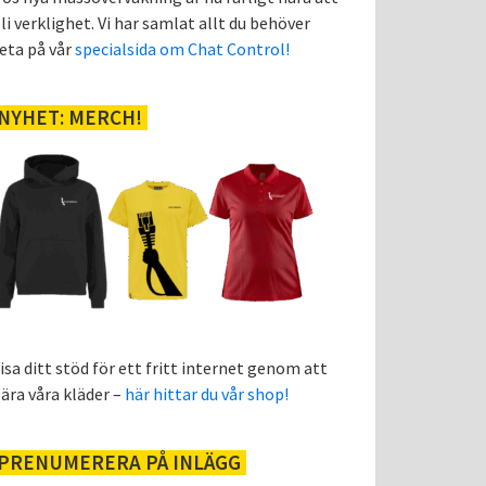
li verklighet. Vi har samlat allt du behöver
eta på vår
specialsida om Chat Control!
NYHET: MERCH!
isa ditt stöd för ett fritt internet genom att
ära våra kläder –
här hittar du vår shop!
PRENUMERERA PÅ INLÄGG