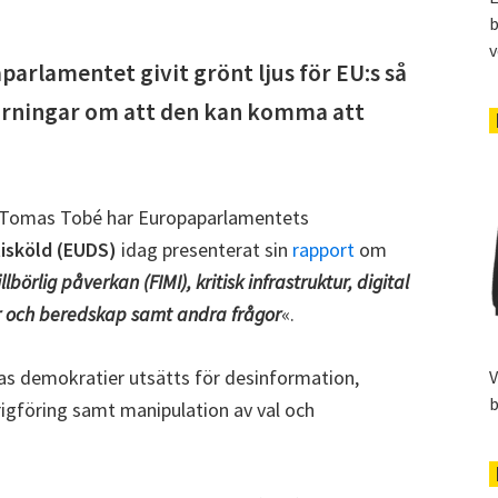
b
v
parlamentet givit grönt ljus för EU:s så
varningar om att den kan komma att
 Tomas Tobé har Europaparlamentets
isköld (EUDS)
idag presenterat sin
rapport
om
örlig påverkan (FIMI), kritisk infrastruktur, digital
ar och beredskap samt andra frågor
«.
s demokratier utsätts för desinformation,
V
b
rigföring samt manipulation av val och