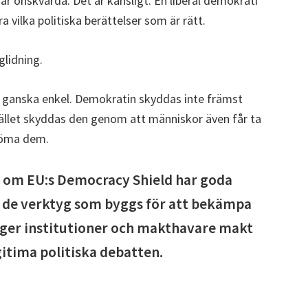
r önskvärda. Det är känsligt. En liberal demokrati
a vilka politiska berättelser som är rätt.
glidning.
en ganska enkel. Demokratin skyddas inte främst
stället skyddas den genom att människor även får ta
edöma dem.
te om EU:s Democracy Shield har goda
m de verktyg som byggs för att bekämpa
ger institutioner och makthavare makt
gitima politiska debatten.