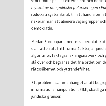
stort fokus på just externa hot och desin
mycket av den politiska polariseringen i Eu
reducera systemkritik till att handla om a
riskerar man att alienera väljargrupper oc
demokratin.
Medan Europaparlamentets specialutskott
och rätten att fritt forma åsikter, är jurid
algoritmer, faktagranskningsnätverk och p
slå över och begränsa det fria ordet om d
rättssäkerhet och yttrandefrihet.
Ett problem i sammanhanget är att begre
informationsmanipulation, FIMI, skadliga 
juridiska gränser.