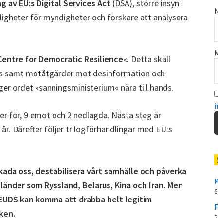
g av EU:s Digital Services Act
(DSA), större insyn i
N
ligheter för myndigheter och forskare att analysera
M
entre for Democratic Resilience
«. Detta skall
lys samt motåtgärder mot desinformation och
gger ordet »sanningsministerium« nära till hands.
i
r för, 9 emot och 2 nedlagda. Nästa steg är
år. Därefter följer trilogförhandlingar med EU:s
ll skada oss, destabilisera vårt samhälle och påverka
K
länder som Ryssland, Belarus, Kina och Iran. Men
6
t EUDS kan komma att drabba helt legitim
F
aken.
5