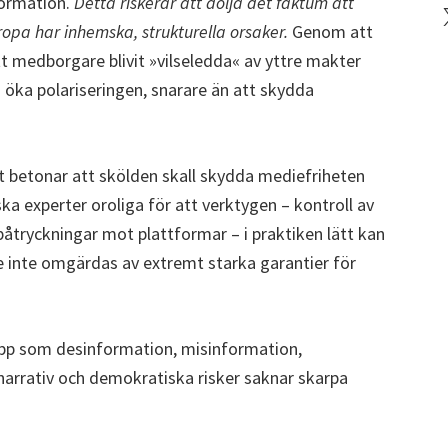
formation.
Detta riskerar att dölja det faktum att
X
ropa har inhemska, strukturella orsaker.
Genom att
tt medborgare blivit »vilseledda« av yttre makter
h öka polariseringen, snarare än att skydda
 betonar att skölden skall skydda mediefriheten
iska experter oroliga för att verktygen – kontroll av
åtryckningar mot plattformar – i praktiken lätt kan
e inte omgärdas av extremt starka garantier för
pp som desinformation, misinformation,
narrativ och demokratiska risker saknar skarpa