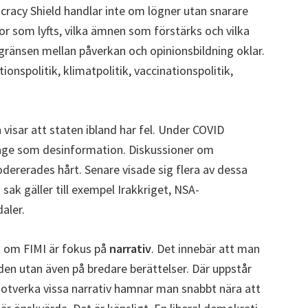
acy Shield handlar inte om lögner utan snarare
gor som lyfts, vilka ämnen som förstärks och vilka
gränsen mellan påverkan och opinionsbildning oklar.
ionspolitik, klimatpolitik, vaccinationspolitik,
isar att staten ibland har fel. Under COVID
kage som desinformation. Diskussioner om
ererades hårt. Senare visade sig flera av dessa
sak gäller till exempel Irakkriget, NSA-
aler.
 om FIMI är fokus på
narrativ
. Det innebär att man
nden utan även på bredare berättelser. Där uppstår
 motverka vissa narrativ hamnar man snabbt nära att