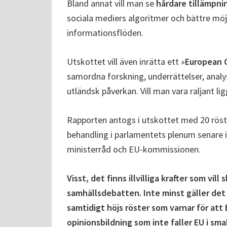
Bland annat vill man se
hårdare tillämpnin
sociala mediers algoritmer och bättre möj
informationsflöden.
Utskottet vill även inrätta ett »
European C
samordna forskning, underrättelser, ana
utländsk påverkan. Vill man vara raljant li
Rapporten antogs i utskottet med 20 röste
behandling i parlamentets plenum senare i 
ministerråd och EU-kommissionen.
Visst, det finns illvilliga krafter som vi
samhällsdebatten. Inte minst gäller det 
samtidigt höjs röster som varnar för at
opinionsbildning som inte faller EU i sm