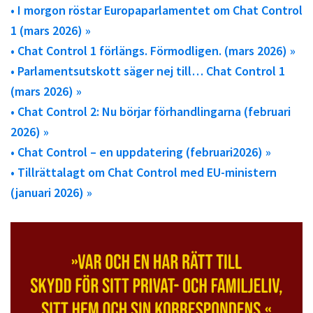
• I morgon röstar Europaparlamentet om Chat Control
1 (mars 2026) »
• Chat Control 1 förlängs. Förmodligen. (mars 2026) »
• Parlamentsutskott säger nej till… Chat Control 1
(mars 2026) »
• Chat Control 2: Nu börjar förhandlingarna (februari
2026) »
• Chat Control – en uppdatering (februari2026) »
• Tillrättalagt om Chat Control med EU-ministern
(januari 2026) »