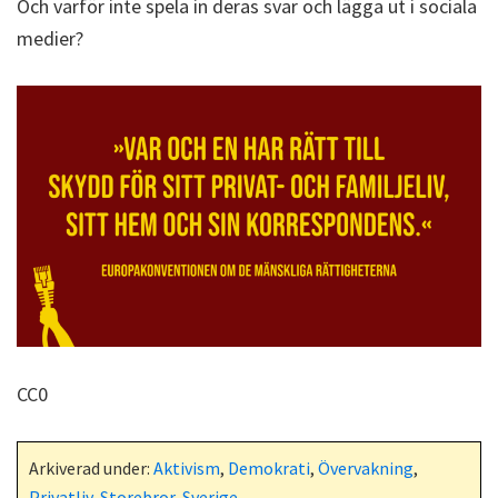
Och varför inte spela in deras svar och lägga ut i sociala
medier?
CC0
Arkiverad under:
Aktivism
,
Demokrati
,
Övervakning
,
Privatliv
,
Storebror
,
Sverige