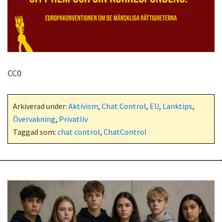
CC0
Arkiverad under:
Aktivism
,
Chat Control
,
EU
,
Länktips
,
Övervakning
,
Privatliv
Taggad som:
chat control
,
ChatControl