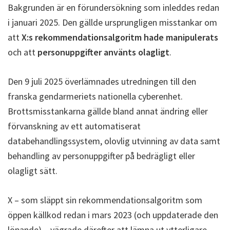
Bakgrunden är en förundersökning som inleddes redan
i januari 2025. Den gällde ursprungligen misstankar om
att
X:s rekommendationsalgoritm hade manipulerats
och att
personuppgifter använts olagligt
.
Den 9 juli 2025 överlämnades utredningen till den
franska gendarmeriets nationella cyberenhet.
Brottsmisstankarna gällde bland annat ändring eller
förvanskning av ett automatiserat
databehandlingssystem, olovlig utvinning av data samt
behandling av personuppgifter på bedrägligt eller
olagligt sätt.
X – som släppt sin rekommendationsalgoritm som
öppen källkod redan i mars 2023 (och uppdaterade den
löpande) – vägrade därefter att lämna ut ytterligare