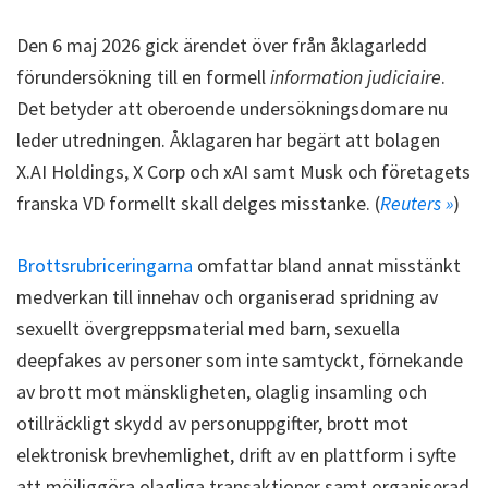
Den 6 maj 2026 gick ärendet över från åklagarledd
förundersökning till en formell
information judiciaire
.
Det betyder att oberoende undersökningsdomare nu
leder utredningen. Åklagaren har begärt att bolagen
X.AI Holdings, X Corp och xAI samt Musk och företagets
franska VD formellt skall delges misstanke. (
Reuters »
)
Brottsrubriceringarna
omfattar bland annat misstänkt
medverkan till innehav och organiserad spridning av
sexuellt övergreppsmaterial med barn, sexuella
deepfakes av personer som inte samtyckt, förnekande
av brott mot mänskligheten, olaglig insamling och
otillräckligt skydd av personuppgifter, brott mot
elektronisk brevhemlighet, drift av en plattform i syfte
att möjliggöra olagliga transaktioner samt organiserad