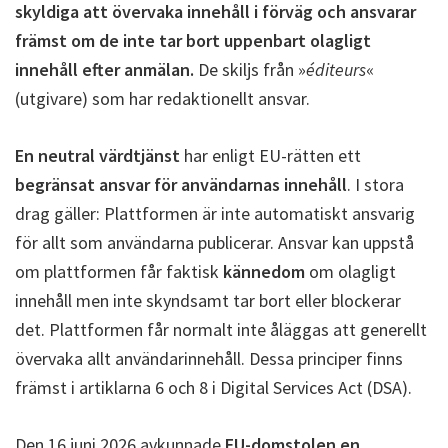
skyldiga att övervaka innehåll i förväg och ansvarar
främst om de inte tar bort uppenbart olagligt
innehåll efter anmälan.
De skiljs från »
éditeurs
«
(utgivare) som har redaktionellt ansvar.
En neutral värdtjänst
har enligt EU-rätten ett
begränsat ansvar för användarnas innehåll
. I stora
drag gäller: Plattformen är inte automatiskt ansvarig
för allt som användarna publicerar. Ansvar kan uppstå
om plattformen får faktisk
kännedom
om olagligt
innehåll men inte skyndsamt tar bort eller blockerar
det. Plattformen får normalt inte åläggas att generellt
övervaka allt användarinnehåll. Dessa principer finns
främst i artiklarna 6 och 8 i Digital Services Act (DSA).
Den 16 juni 2026 avkunnade
EU-domstolen en