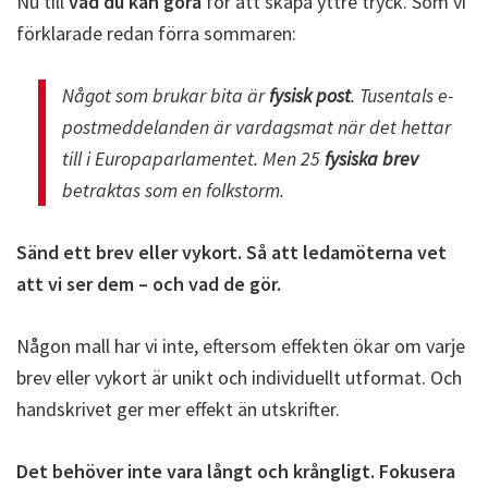
Nu till
vad du kan göra
för att skapa yttre tryck. Som vi
förklarade redan förra sommaren:
Något som brukar bita är
fysisk post
. Tusentals e-
postmeddelanden är vardagsmat när det hettar
till i Europaparlamentet. Men 25
fysiska brev
betraktas som en folkstorm.
Sänd ett brev eller vykort. Så att ledamöterna vet
att vi ser dem – och vad de gör.
Någon mall har vi inte, eftersom effekten ökar om varje
brev eller vykort är unikt och individuellt utformat. Och
handskrivet ger mer effekt än utskrifter.
Det behöver inte vara långt och krångligt. Fokusera