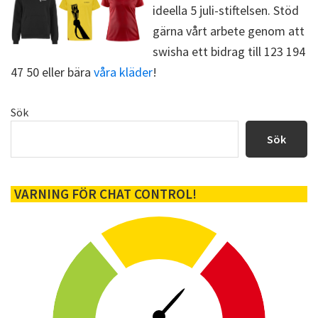
ideella 5 juli-stiftelsen. Stöd
gärna vårt arbete genom att
swisha ett bidrag till 123 194
47 50 eller bära
våra kläder
!
Primärt
Sök
sidofält
Sök
VARNING FÖR CHAT CONTROL!