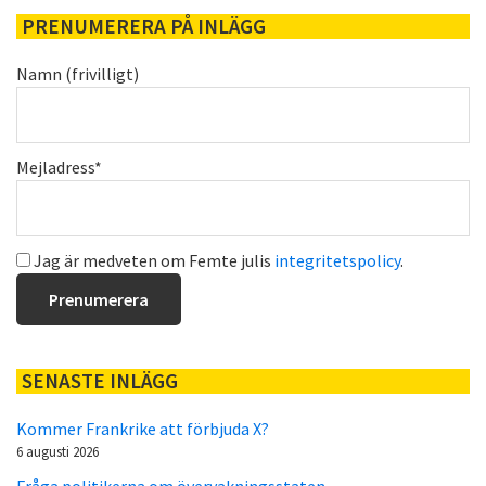
PRENUMERERA PÅ INLÄGG
Namn (frivilligt)
Mejladress*
Jag är medveten om Femte julis
integritetspolicy
.
SENASTE INLÄGG
Kommer Frankrike att förbjuda X?
6 augusti 2026
Fråga politikerna om övervakningsstaten