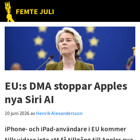
Hoppa
Hoppa
Hoppa
FEMTE JULI
till
till
till
Nätet
huvudnavigering
huvudinnehåll
det
till
primära
folket!
sidofältet
EU:s DMA stoppar Apples
nya Siri AI
10 juni 2026
av
Henrik Alexandersson
iPhone- och iPad-användare i EU kommer
tills vidare inte att få tillgång till Apples nya