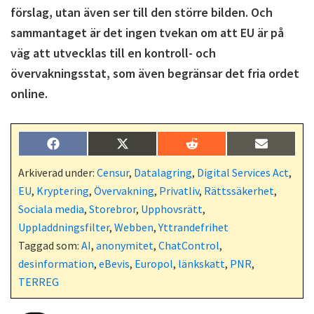
förslag, utan även ser till den större bilden. Och
sammantaget är det ingen tvekan om att EU är på
väg att utvecklas till en kontroll- och
övervakningsstat, som även begränsar det fria ordet
online.
Dela
Dela
Dela
Dela
F
X
R
E
på
på
på
på
a
(
e
-
c
T
d
p
Arkiverad under:
Censur
,
Datalagring
,
Digital Services Act
,
e
w
d
o
EU
,
Kryptering
,
Övervakning
,
Privatliv
,
Rättssäkerhet
,
b
i
i
s
o
t
t
t
Sociala media
,
Storebror
,
Upphovsrätt
,
o
t
Uppladdningsfilter
,
Webben
,
Yttrandefrihet
k
e
r
Taggad som:
AI
,
anonymitet
,
ChatControl
,
)
desinformation
,
eBevis
,
Europol
,
länkskatt
,
PNR
,
TERREG