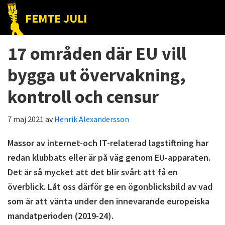
Hoppa
Hoppa
Hoppa
FEMTE JULI
till
till
till
Nätet
huvudnavigering
huvudinnehåll
det
till
17 områden där EU vill
primära
folket!
sidofältet
bygga ut övervakning,
kontroll och censur
7 maj 2021
av
Henrik Alexandersson
Massor av internet-och IT-relaterad lagstiftning har
redan klubbats eller är på väg genom EU-apparaten.
Det är så mycket att det blir svårt att få en
överblick. Låt oss därför ge en ögonblicksbild av vad
som är att vänta under den innevarande europeiska
mandatperioden (2019-24).