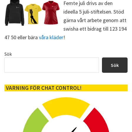
Femte juli drivs av den
ideella 5 juli-stiftelsen. Stöd
gärna vårt arbete genom att
swisha ett bidrag till 123 194
47 50 eller bära
våra kläder
!
Primärt
Sök
sidofält
Sök
VARNING FÖR CHAT CONTROL!