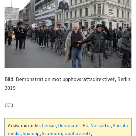
Bild: Demonstration mot upphovsrättsdirektivet, Berlin
2019.
CC0
Arkiverad under:
Censur
,
Demokrati
,
EU
,
Nätkultur
,
Sociala
media
,
Spaning
,
Storebror
,
Upphovsrätt
,