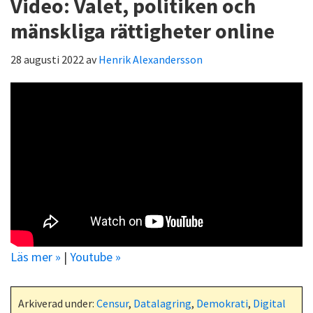
Video: Valet, politiken och
mänskliga rättigheter online
28 augusti 2022
av
Henrik Alexandersson
Läs mer »
|
Youtube »
Arkiverad under:
Censur
,
Datalagring
,
Demokrati
,
Digital