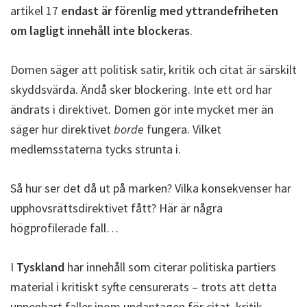
artikel 17
endast är förenlig med yttrandefriheten
om lagligt innehåll inte blockeras
.
Domen säger att politisk satir, kritik och citat är särskilt
skyddsvärda. Ändå sker blockering. Inte ett ord har
ändrats i direktivet. Domen gör inte mycket mer än
säger hur direktivet
borde
fungera. Vilket
medlemsstaterna tycks strunta i.
Så hur ser det då ut på marken? Vilka konsekvenser har
upphovsrättsdirektivet fått? Här är några
högprofilerade fall…
I
Tyskland
har innehåll som citerar politiska partiers
material i kritiskt syfte censurerats – trots att detta
uppenbart faller inom undantagen för citat, kritik,