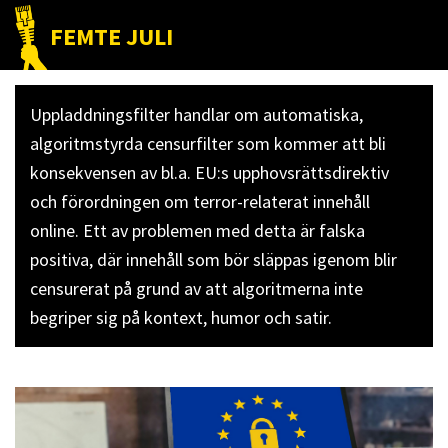
Hoppa
Hoppa
Hoppa
FEMTE JULI
till
till
till
Nätet
huvudnavigering
huvudinnehåll
det
till
primära
Uppladdningsfilter handlar om automatiska,
folket!
sidofältet
algoritmstyrda censurfilter som kommer att bli
konsekvensen av bl.a. EU:s upphovsrättsdirektiv
och förordningen om terror-relaterat innehåll
online. Ett av problemen med detta är falska
positiva, där innehåll som bör släppas igenom blir
censurerat på grund av att algoritmerna inte
begriper sig på kontext, humor och satir.