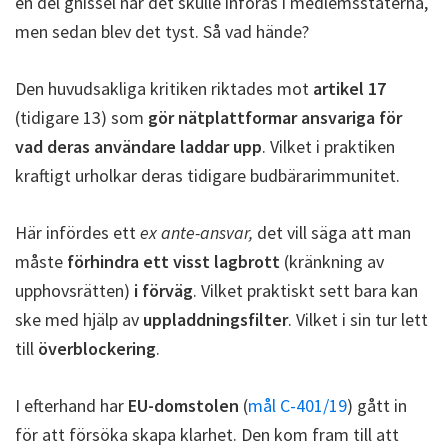
en del gnissel när det skulle införas i medlemsstaterna,
men sedan blev det tyst. Så vad hände?
Den huvudsakliga kritiken riktades mot
artikel 17
(tidigare 13) som
gör nätplattformar ansvariga för
vad deras användare laddar upp
. Vilket i praktiken
kraftigt urholkar deras tidigare budbärarimmunitet.
Här infördes ett
ex ante-ansvar,
det vill säga att man
måste
förhindra ett visst lagbrott
(kränkning av
upphovsrätten)
i förväg
. Vilket praktiskt sett bara kan
ske med hjälp av
uppladdningsfilter
. Vilket i sin tur lett
till
överblockering
.
I efterhand har
EU-domstolen
(
mål C-401/19
) gått in
för att försöka skapa klarhet. Den kom fram till att