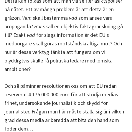
Detta kan tolkas som att man vill se fler åsiktspoliser
på nätet. Ett av många problem är att detta är en
gråzon.
Vem
skall bestämma
vad
som anses vara
propaganda?
Hur
skall en objektiv faktagranskning gå
till? Exakt
vad
för slags information är det EU:s
medborgare skall göras motståndskraftiga mot? Och
hur är dessa verktyg tänkta att fungera om vi
olyckligtvis skulle få politiska ledare med lömska
ambitioner?
Och så påminner resolutionen oss om att EU redan
reserverat 4.175.000.000 euro för att stödja medias
frihet, undersökande journalistik och skydd för
journalister. Frågan man här måste ställa sig är i vilken
grad dessa media är beredda att bita den hand som
föder dem…