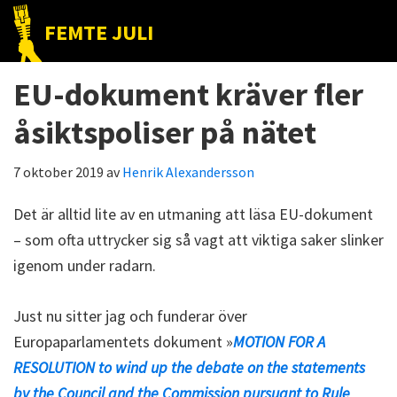
Hoppa
Hoppa
Hoppa
FEMTE JULI
till
till
till
Nätet
huvudnavigering
huvudinnehåll
det
till
EU-dokument kräver fler
primära
folket!
sidofältet
åsiktspoliser på nätet
7 oktober 2019
av
Henrik Alexandersson
Det är alltid lite av en utmaning att läsa EU-dokument
– som ofta uttrycker sig så vagt att viktiga saker slinker
igenom under radarn.
Just nu sitter jag och funderar över
Europaparlamentets dokument »
MOTION FOR A
RESOLUTION to wind up the debate on the statements
by the Council and the Commission pursuant to Rule