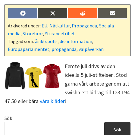
Dela
Dela
Dela
Dela
F
X
R
E
på
på
på
på
a
(
e
-
c
T
d
p
Arkiverad under:
EU
,
Nätkultur
,
Propaganda
,
Sociala
e
w
d
o
media
,
Storebror
,
Yttrandefrihet
b
i
i
s
o
t
t
t
Taggad som:
åsiktspolis
,
desinformation
,
o
t
Europaparlamentet
,
propaganda
,
valpåverkan
k
e
r
)
Femte juli drivs av den
ideella 5 juli-stiftelsen. Stöd
gärna vårt arbete genom att
swisha ett bidrag till 123 194
47 50 eller bära
våra kläder
!
Primärt
Sök
sidofält
Sök