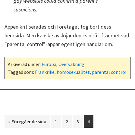
gay websites could confirm a parent’s
suspicions.
Appen kritiserades och företaget tog bort dess
hemsida. Men kanske avslöjar den i sin rättframhet vad
”parental control”-appar egentligen handlar om.
Arkiverad under:
Europa
,
Övervakning
Taggad som:
Frankrike
,
homosexualitet
,
parental control
Go
Sida
Sida
Sida
Sida
«
Föregående sida
1
2
3
4
to