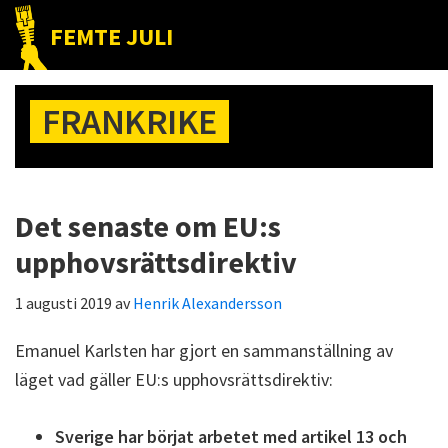
Hoppa
Hoppa
Hoppa
FEMTE JULI
till
till
till
Nätet
huvudnavigering
huvudinnehåll
det
till
primära
FRANKRIKE
folket!
sidofältet
Det senaste om EU:s
upphovsrättsdirektiv
1 augusti 2019
av
Henrik Alexandersson
Emanuel Karlsten har gjort en sammanställning av
läget vad gäller EU:s upphovsrättsdirektiv:
Sverige har börjat arbetet med artikel 13 och