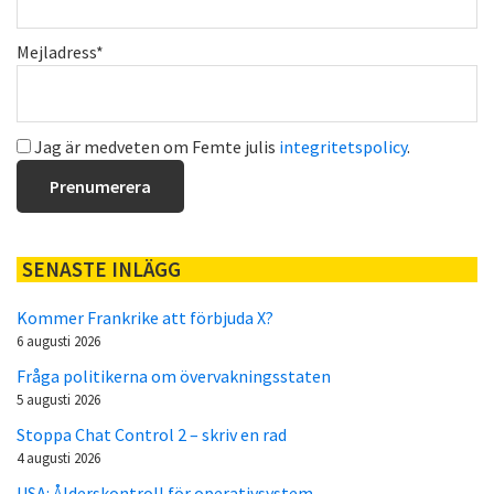
Mejladress*
Jag är medveten om Femte julis
integritetspolicy
.
SENASTE INLÄGG
Kommer Frankrike att förbjuda X?
6 augusti 2026
Fråga politikerna om övervakningsstaten
5 augusti 2026
Stoppa Chat Control 2 – skriv en rad
4 augusti 2026
USA: Ålderskontroll för operativsystem