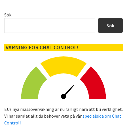
Primärt
Sök
sidofält
Sök
VARNING FÖR CHAT CONTROL!
EUs nya massövervakning är nu farligt nära att bli verklighet.
Vi har samlat allt du behöver veta på vår
specialsida om Chat
Control!