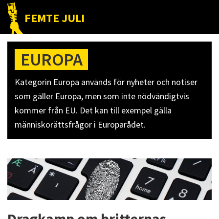
Hoppa
Hoppa
Hoppa
FEMTE JULI
till
till
till
Nätet
huvudnavigering
huvudinnehåll
det
till
primära
EUROPA
folket!
sidofältet
Kategorin Europa används för nyheter och notiser
som gäller Europa, men som inte nödvändigtvis
kommer från EU. Det kan till exempel gälla
människorättsfrågor i Europarådet.
Dragkamp om britternas