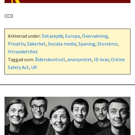
CC0
Arkiverad under:
Dataskydd
,
Europa
,
Övervakning
,
Privatliv
,
Säkerhet
,
Sociala media
,
Spaning
,
Storebror
,
Yttrandefrihet
Taggad som:
ålderskontroll
,
anonymitet
,
ID-krav
,
Online
Safety Act
,
UK