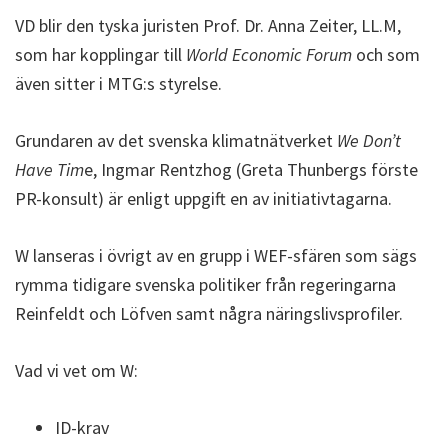
VD blir den tyska juristen Prof. Dr. Anna Zeiter, LL.M,
som har kopplingar till
World Economic Forum
och som
även sitter i MTG:s styrelse.
Grundaren av det svenska klimatnätverket
We Don’t
Have Tim
e, Ingmar Rentzhog (Greta Thunbergs förste
PR-konsult) är enligt uppgift en av initiativtagarna.
W lanseras i övrigt av en grupp i WEF-sfären som sägs
rymma tidigare svenska politiker från regeringarna
Reinfeldt och Löfven samt några näringslivsprofiler.
Vad vi vet om W:
ID-krav