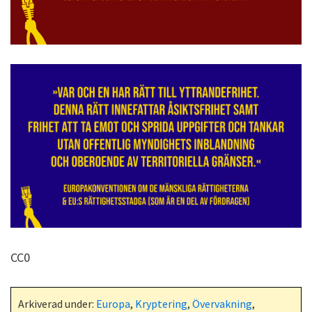
CC0
Arkiverad under:
Europa
,
Kryptering
,
Övervakning
,