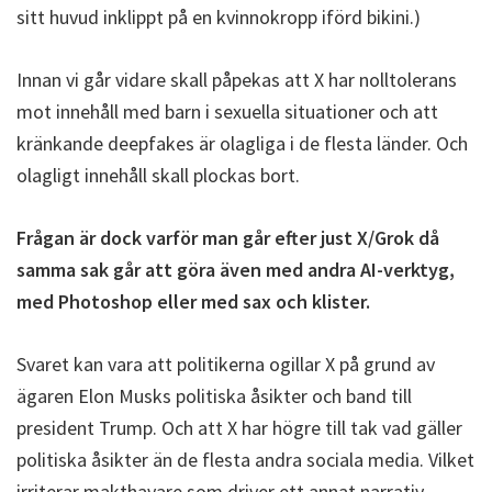
sitt huvud inklippt på en kvinnokropp iförd bikini.)
Innan vi går vidare skall påpekas att X har nolltolerans
mot innehåll med barn i sexuella situationer och att
kränkande deepfakes är olagliga i de flesta länder. Och
olagligt innehåll skall plockas bort.
Frågan är dock varför man går efter just X/Grok då
samma sak går att göra även med andra AI-verktyg,
med Photoshop eller med sax och klister.
Svaret kan vara att politikerna ogillar X på grund av
ägaren Elon Musks politiska åsikter och band till
president Trump. Och att X har högre till tak vad gäller
politiska åsikter än de flesta andra sociala media. Vilket
irriterar makthavare som driver ett annat narrativ.