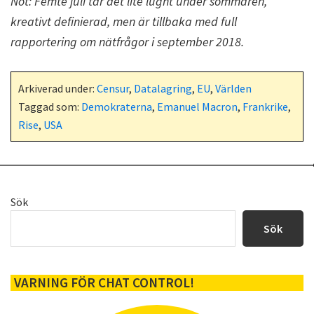
Not: Femte juli tar det lite lugnt under sommaren,
kreativt definierad, men är tillbaka med full
rapportering om nätfrågor i september 2018.
Arkiverad under:
Censur
,
Datalagring
,
EU
,
Världen
Taggad som:
Demokraterna
,
Emanuel Macron
,
Frankrike
,
Rise
,
USA
Primärt
Sök
sidofält
Sök
VARNING FÖR CHAT CONTROL!