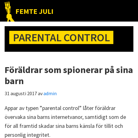
Hoppa
Hoppa
Hoppa
FEMTE JULI
till
till
till
Nätet
huvudnavigering
huvudinnehåll
det
till
primära
PARENTAL CONTROL
folket!
sidofältet
Föräldrar som spionerar på sina
barn
31 augusti 2017
av
admin
Appar av typen ”parental control” låter föräldrar
övervaka sina barns internetvanor, samtidigt som de
för all framtid skadar sina barns känsla för tillit och
personlig integritet.