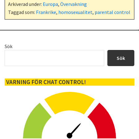
Arkiverad under:
Europa
,
Övervakning
Taggad som:
Frankrike
,
homosexualitet
,
parental control
Primärt
Sök
sidofält
Sök
VARNING FÖR CHAT CONTROL!