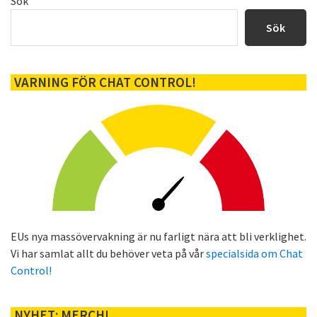
Primärt
Sök
sidofält
Sök
VARNING FÖR CHAT CONTROL!
EUs nya massövervakning är nu farligt nära att bli verklighet.
Vi har samlat allt du behöver veta på vår
specialsida om Chat
Control!
NYHET: MERCH!