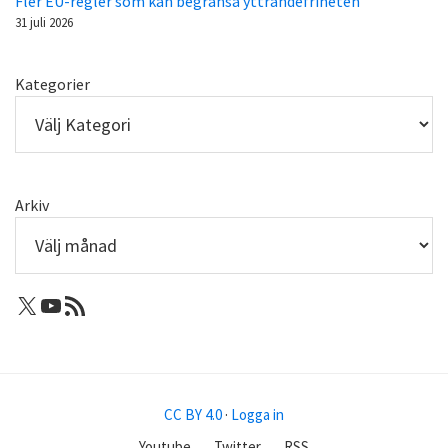
Fler EU-regler som kan begränsa yttrandefriheten
31 juli 2026
Kategorier
Arkiv
X: Femtejuli
Youtube
RSS-flöde
CC BY 4.0
·
Logga in
Youtube
Twitter
RSS