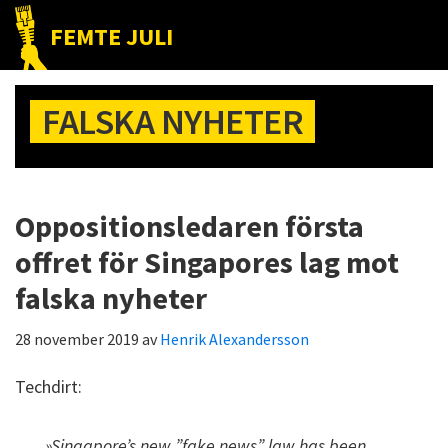
Hoppa
Hoppa
Hoppa
FEMTE JULI
till
till
till
Nätet
huvudnavigering
huvudinnehåll
det
till
primära
FALSKA NYHETER
folket!
sidofältet
Oppositionsledaren första
offret för Singapores lag mot
falska nyheter
28 november 2019
av
Henrik Alexandersson
Techdirt:
»Singapore’s new ”fake news” law has been