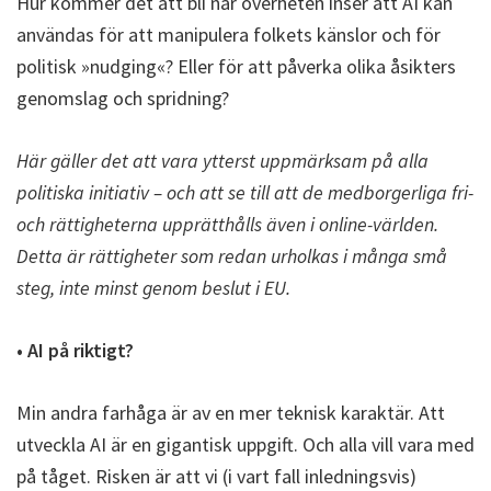
Hur kommer det att bli när överheten inser att AI kan
användas för att manipulera folkets känslor och för
politisk »nudging«? Eller för att påverka olika åsikters
genomslag och spridning?
Här gäller det att vara ytterst uppmärksam på alla
politiska initiativ – och att se till att de medborgerliga fri-
och rättigheterna upprätthålls även i online-världen.
Detta är rättigheter som redan urholkas i många små
steg, inte minst genom beslut i EU.
• AI på riktigt?
Min andra farhåga är av en mer teknisk karaktär. Att
utveckla AI är en gigantisk uppgift. Och alla vill vara med
på tåget. Risken är att vi (i vart fall inledningsvis)