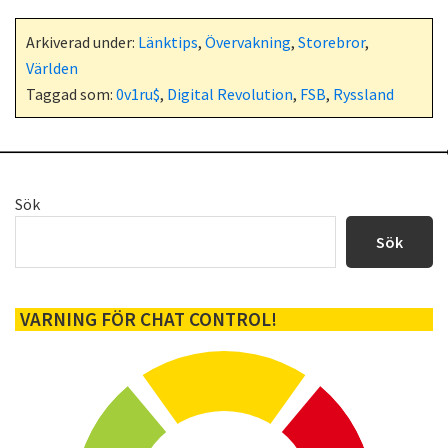
Arkiverad under:
Länktips
,
Övervakning
,
Storebror
,
Världen
Taggad som:
0v1ru$
,
Digital Revolution
,
FSB
,
Ryssland
Primärt
Sök
sidofält
Sök
VARNING FÖR CHAT CONTROL!