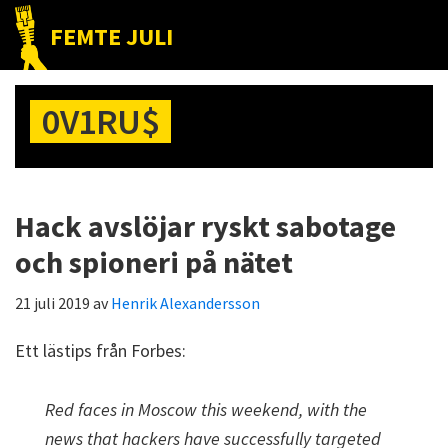
Hoppa
Hoppa
Hoppa
FEMTE JULI
till
till
till
Nätet
huvudnavigering
huvudinnehåll
det
till
primära
0V1RU$
folket!
sidofältet
Hack avslöjar ryskt sabotage
och spioneri på nätet
21 juli 2019
av
Henrik Alexandersson
Ett lästips från Forbes:
Red faces in Moscow this weekend, with the
news that hackers have successfully targeted