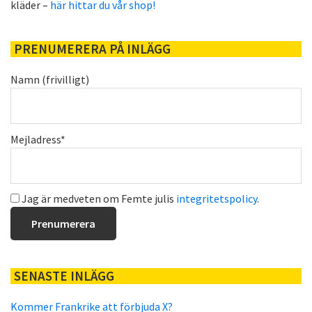
kläder –
här hittar du vår shop!
PRENUMERERA PÅ INLÄGG
Namn (frivilligt)
Mejladress*
Jag är medveten om Femte julis
integritetspolicy
.
SENASTE INLÄGG
Kommer Frankrike att förbjuda X?