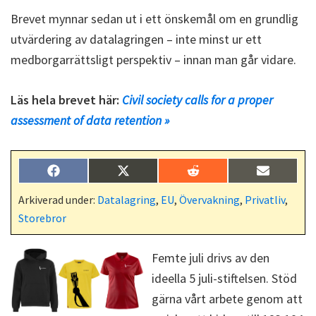
Brevet mynnar sedan ut i ett önskemål om en grundlig
utvärdering av datalagringen – inte minst ur ett
medborgarrättsligt perspektiv – innan man går vidare.
Läs hela brevet här:
Civil society calls for a proper
assessment of data retention »
Dela
Dela
Dela
Dela
F
X
R
E
på
på
på
på
a
(
e
-
c
T
d
p
Arkiverad under:
Datalagring
,
EU
,
Övervakning
,
Privatliv
,
e
w
d
o
Storebror
b
i
i
s
o
t
t
t
o
t
k
e
Femte juli drivs av den
r
ideella 5 juli-stiftelsen. Stöd
)
gärna vårt arbete genom att