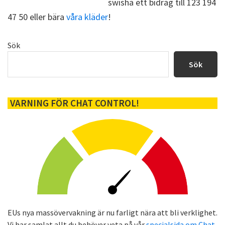
swisha ett bidrag till 123 194
47 50 eller bära
våra kläder
!
Primärt
Sök
sidofält
Sök
VARNING FÖR CHAT CONTROL!
EUs nya massövervakning är nu farligt nära att bli verklighet.
Vi har samlat allt du behöver veta på vår
specialsida om Chat