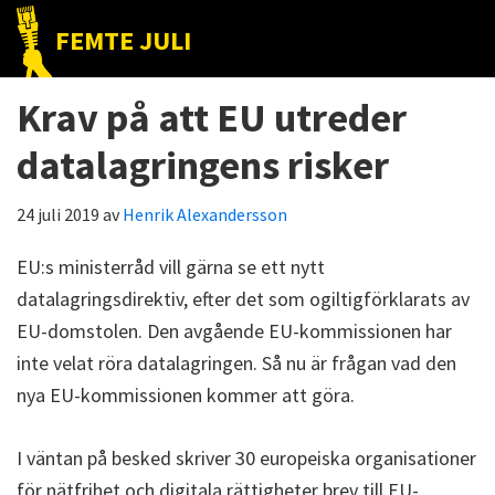
Hoppa
Hoppa
Hoppa
FEMTE JULI
till
till
till
Nätet
huvudnavigering
huvudinnehåll
det
till
Krav på att EU utreder
primära
folket!
sidofältet
datalagringens risker
24 juli 2019
av
Henrik Alexandersson
EU:s ministerråd vill gärna se ett nytt
datalagringsdirektiv, efter det som ogiltigförklarats av
EU-domstolen. Den avgående EU-kommissionen har
inte velat röra datalagringen. Så nu är frågan vad den
nya EU-kommissionen kommer att göra.
I väntan på besked skriver 30 europeiska organisationer
för nätfrihet och digitala rättigheter brev till EU-