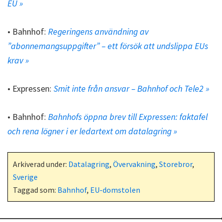
EU »
• Bahnhof:
Regeringens användning av
”abonnemangsuppgifter” – ett försök att undslippa EUs
krav »
• Expressen:
Smit inte från ansvar – Bahnhof och Tele2 »
• Bahnhof:
Bahnhofs öppna brev till Expressen: faktafel
och rena lögner i er ledartext om datalagring »
Arkiverad under:
Datalagring
,
Övervakning
,
Storebror
,
Sverige
Taggad som:
Bahnhof
,
EU-domstolen