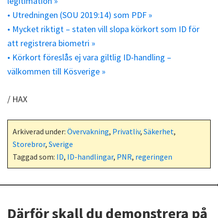
legitimation »
• Utredningen (SOU 2019:14) som PDF »
• Mycket riktigt – staten vill slopa körkort som ID för
att registrera biometri »
• Körkort föreslås ej vara giltlig ID-handling –
välkommen till Kösverige »
/ HAX
Arkiverad under:
Övervakning
,
Privatliv
,
Säkerhet
,
Storebror
,
Sverige
Taggad som:
ID
,
ID-handlingar
,
PNR
,
regeringen
Därför skall du demonstrera på