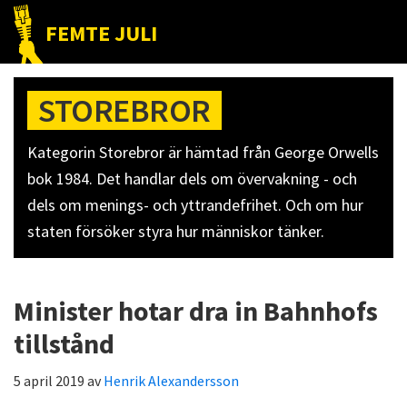
Hoppa
Hoppa
Hoppa
FEMTE JULI
till
till
till
Nätet
huvudnavigering
huvudinnehåll
det
till
primära
STOREBROR
folket!
sidofältet
Kategorin Storebror är hämtad från George Orwells
bok 1984. Det handlar dels om övervakning - och
dels om menings- och yttrandefrihet. Och om hur
staten försöker styra hur människor tänker.
Minister hotar dra in Bahnhofs
tillstånd
5 april 2019
av
Henrik Alexandersson