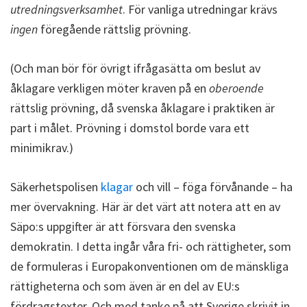
utredningsverksamhet
. För vanliga utredningar krävs
ingen
föregående rättslig prövning.
(Och man bör för övrigt ifrågasätta om beslut av
åklagare verkligen möter kraven på en
oberoende
rättslig prövning, då svenska åklagare i praktiken är
part i målet. Prövning i domstol borde vara ett
minimikrav.)
Säkerhetspolisen
klagar
och vill – föga förvånande – ha
mer övervakning. Här är det värt att notera att en av
Säpo:s uppgifter är att försvara den svenska
demokratin. I detta ingår våra fri- och rättigheter, som
de formuleras i Europakonventionen om de mänskliga
rättigheterna och som även är en del av EU:s
fördragstexter. Och med tanke på att Sverige skrivit in