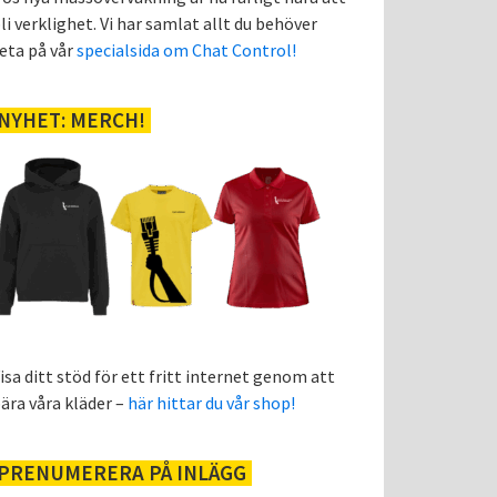
li verklighet. Vi har samlat allt du behöver
eta på vår
specialsida om Chat Control!
NYHET: MERCH!
isa ditt stöd för ett fritt internet genom att
ära våra kläder –
här hittar du vår shop!
PRENUMERERA PÅ INLÄGG