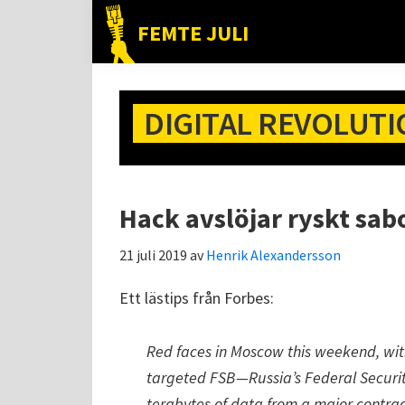
Hoppa
Hoppa
Hoppa
FEMTE JULI
till
till
till
Nätet
huvudnavigering
huvudinnehåll
det
till
primära
folket!
DIGITAL REVOLUT
sidofältet
Hack avslöjar ryskt sab
21 juli 2019
av
Henrik Alexandersson
Ett lästips från Forbes:
Red faces in Moscow this weekend, wit
targeted FSB—Russia’s Federal Securit
terabytes of data from a major contrac