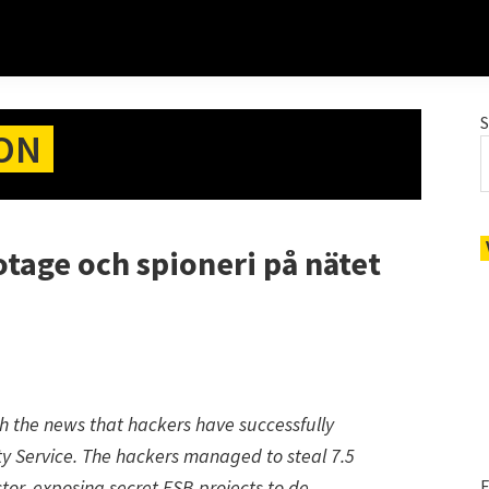
ION
otage och spioneri på nätet
h the news that hackers have successfully
y Service. The hackers managed to steal 7.5
tor, exposing secret FSB projects to de-
E