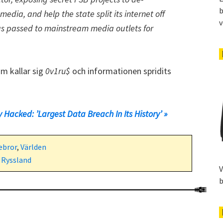
b
edia, and help the state split its internet off
v
as passed to mainstream media outlets for
om kallar sig
0v1ru$
och informationen spridits
y Hacked: ’Largest Data Breach In Its History’ »
ebror
,
Världen
,
Ryssland
V
b