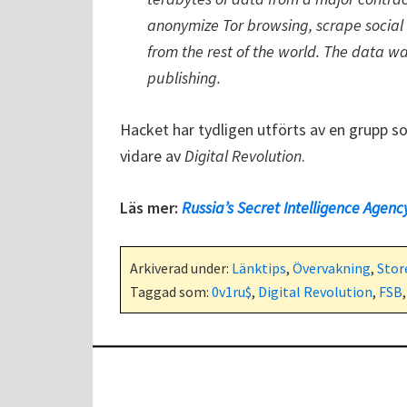
anonymize Tor browsing, scrape social m
from the rest of the world. The data w
publishing.
Hacket har tydligen utförts av en grupp s
vidare av
Digital Revolution
.
Läs mer:
Russia’s Secret Intelligence Agenc
Arkiverad under:
Länktips
,
Övervakning
,
Stor
Taggad som:
0v1ru$
,
Digital Revolution
,
FSB