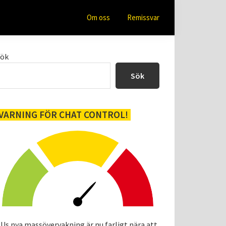
Om oss
Remissvar
Primärt
Sök
sidofält
Sök
VARNING FÖR CHAT CONTROL!
Us nya massövervakning är nu farligt nära att