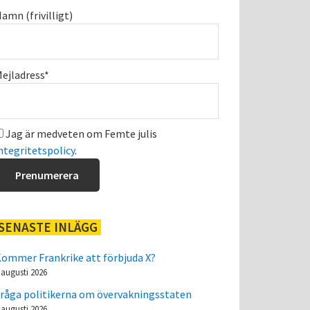
amn (frivilligt)
ejladress*
Jag är medveten om Femte julis
ntegritetspolicy
.
SENASTE INLÄGG
ommer Frankrike att förbjuda X?
 augusti 2026
råga politikerna om övervakningsstaten
 augusti 2026