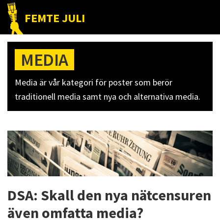
Hoppa
Hoppa
Hoppa
FEMTE JULI
till
till
till
Nätet
huvudnavigering
huvudinnehåll
det
till
primära
MEDIA
folket!
sidofältet
Media är vår kategori för poster som berör
traditionell media samt nya och alternativa media.
DSA: Skall den nya nätcensuren
även omfatta media?