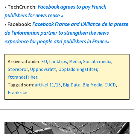
• TechCrunch:
Facebook agrees to pay French
publishers for news reuse »
• Facebook:
Facebook France and L’Alliance de la presse
de l’information partner to strengthen the news
experience for people and publishers in France»
Arkiverad under:
EU
,
Länktips
,
Media
,
Sociala media
,
Storebror
,
Upphovsrätt
,
Uppladdningsfilter
,
Yttrandefrihet
Taggad som:
artikel 11/15
,
Big Data
,
Big Media
,
EUCD
,
Frankrike