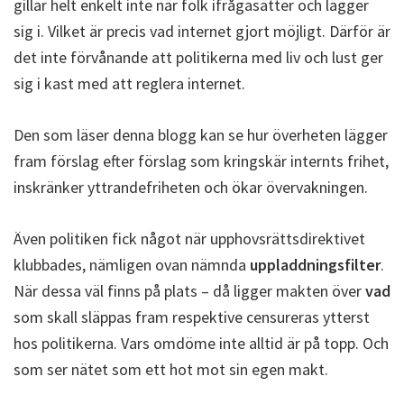
gillar helt enkelt inte när folk ifrågasätter och lägger
sig i. Vilket är precis vad internet gjort möjligt. Därför är
det inte förvånande att politikerna med liv och lust ger
sig i kast med att reglera internet.
Den som läser denna blogg kan se hur överheten lägger
fram förslag efter förslag som kringskär internts frihet,
inskränker yttrandefriheten och ökar övervakningen.
Även politiken fick något när upphovsrättsdirektivet
klubbades, nämligen ovan nämnda
uppladdningsfilter
.
När dessa väl finns på plats – då ligger makten över
vad
som skall släppas fram respektive censureras ytterst
hos politikerna. Vars omdöme inte alltid är på topp. Och
som ser nätet som ett hot mot sin egen makt.