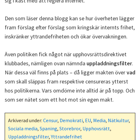
sig i kast med att reglera internet.
Den som läser denna blogg kan se hur överheten lägger
fram förslag efter förslag som kringskär internts frihet,
inskränker yttrandefriheten och ökar övervakningen.
Även politiken fick något när upphovsrättsdirektivet
klubbades, nämligen ovan nämnda
uppladdningsfilter
.
När dessa väl finns på plats – då ligger makten över
vad
som skall släppas fram respektive censureras ytterst
hos politikerna. Vars omdöme inte alltid är på topp. Och
som ser nätet som ett hot mot sin egen makt.
Arkiverad under:
Censur
,
Demokrati
,
EU
,
Media
,
Nätkultur
,
Sociala media
,
Spaning
,
Storebror
,
Upphovsrätt
,
Uppladdningsfilter
,
Yttrandefrihet