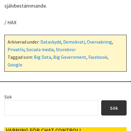
självbestämmande.
/ HAX
Arkiverad under:
Dataskydd
,
Demokrati
,
Övervakning
,
Privatliv
,
Sociala media
,
Storebror
Taggad som:
Big Data
,
Big Government
,
Facebook
,
Google
Primärt
Sök
sidofält
Sök
VARNING FÖR CHAT CONTROL!