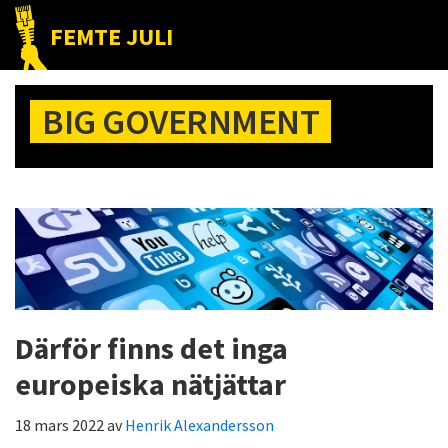
Hoppa
Hoppa
Hoppa
FEMTE JULI
till
till
till
Nätet
huvudnavigering
huvudinnehåll
det
till
primära
BIG GOVERNMENT
folket!
sidofältet
Därför finns det inga
europeiska nätjättar
18 mars 2022
av
Henrik Alexandersson