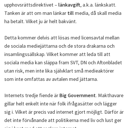
upphovsrättsdirektivet –
länkavgift
, a.k.a. länkskatt.
Tanken är att om man länkar
till
media, då skall media
ha betalt. Vilket ju är helt bakvänt.
Detta kommer delvis att lösas med licensavtal mellan
de sociala mediejättarna och de stora drakarna och
insamlingssällskap. Vilket kommer att leda till att
sociala media kan släppa fram SVT, DN och Aftonbladet
utan risk, men inte lika självklart små medieaktörer
som inte omfattas av avtalen med jättarna.
Internets tredje fiende är
Big Government
. Makthavare
gillar helt enkelt inte när folk ifrågasätter och lägger
sig i. Vilket är precis vad internet gjort möjligt. Därför är
det inte förvånande att politikerna med liv och lust ger