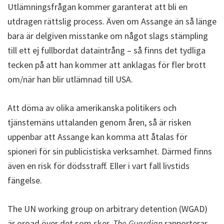
Utlämningsfrågan kommer garanterat att bli en
utdragen rättslig process. Även om Assange än så länge
bara är delgiven misstanke om något slags stämpling
till ett ej fullbordat dataintrång – så finns det tydliga
tecken på att han kommer att anklagas för fler brott
om/när han blir utlämnad till USA.
Att döma av olika amerikanska politikers och
tjänstemäns uttalanden genom åren, så är risken
uppenbar att Assange kan komma att åtalas för
spioneri för sin publicistiska verksamhet. Därmed finns
även en risk för dödsstraff. Eller i vart fall livstids
fängelse.
The UN working group on arbitrary detention (WGAD)
är oroad över det som sker.
The Guardian
rapporterar…