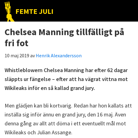
Hoppa
Hoppa
Hoppa
FEMTE JULI
till
till
till
Nätet
huvudnavigering
huvudinnehåll
det
till
Chelsea Manning tillfälligt på
primära
folket!
sidofältet
fri fot
10 maj 2019
av
Henrik Alexandersson
Whistleblowern Chelsea Manning har efter 62 dagar
släppts ur fängelse – efter att ha vägrat vittna mot
Wikileaks inför en så kallad grand jury.
Men glädjen kan bli kortvarig. Redan har hon kallats att
inställa sig inför ännu en grand jury, den 16 maj. Även
denna gång av allt att döma i ett eventuellt mål mot
Wikileaks och Julian Assange.