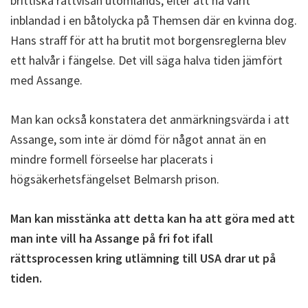
brittiska rättvisan utomlands, efter att ha varit
inblandad i en båtolycka på Themsen där en kvinna dog.
Hans straff för att ha brutit mot borgensreglerna blev
ett halvår i fängelse. Det vill säga halva tiden jämfört
med Assange.
Man kan också konstatera det anmärkningsvärda i att
Assange, som inte är dömd för något annat än en
mindre formell förseelse har placerats i
högsäkerhetsfängelset Belmarsh prison.
Man kan misstänka att detta kan ha att göra med att
man inte vill ha Assange på fri fot ifall
rättsprocessen kring utlämning till USA drar ut på
tiden.