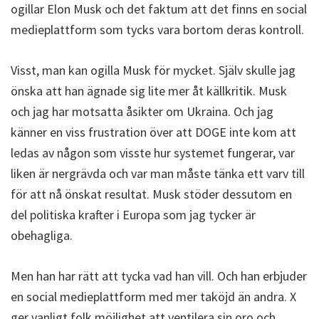
ogillar Elon Musk och det faktum att det finns en social
medieplattform som tycks vara bortom deras kontroll.
Visst, man kan ogilla Musk för mycket. Själv skulle jag
önska att han ägnade sig lite mer åt källkritik. Musk
och jag har motsatta åsikter om Ukraina. Och jag
känner en viss frustration över att DOGE inte kom att
ledas av någon som visste hur systemet fungerar, var
liken är nergrävda och var man måste tänka ett varv till
för att nå önskat resultat. Musk stöder dessutom en
del politiska krafter i Europa som jag tycker är
obehagliga.
Men han har rätt att tycka vad han vill. Och han erbjuder
en social medieplattform med mer taköjd än andra. X
ger vanligt folk möjlighet att ventilera sin oro och