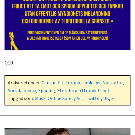
CC0
Arkiverad under:
Censur
,
EU
,
Europa
,
Länktips
,
Nätkultur
,
Sociala media
,
Spaning
,
Storebror
,
Yttrandefrihet
Taggad som:
Musk
,
Online Safety Act
,
Twitter
,
UK
,
X