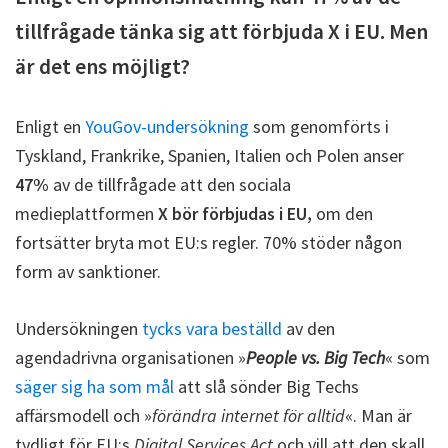
tillfrågade tänka sig att förbjuda X i EU. Men
är det ens möjligt?
Enligt en
YouGov-undersökning
som genomförts i
Tyskland, Frankrike, Spanien, Italien och Polen anser
47%
av de tillfrågade att den sociala
medieplattformen
X bör förbjudas i EU,
om den
fortsätter bryta mot EU:s regler. 70% stöder någon
form av sanktioner.
Undersökningen
tycks vara beställd
av den
agendadrivna organisationen »
People vs. Big Tech
« som
säger sig ha som mål
att slå sönder Big Techs
affärsmodell och »
förändra internet för alltid
«. Man är
tydligt för EU:s
Digital Services Act
och vill att den skall