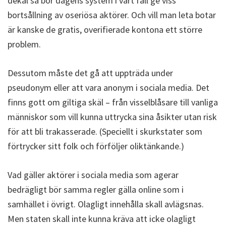
dekal så bör dagens system i vart fall ge viss
bortsållning av oseriösa aktörer. Och vill man leta botar
är kanske de gratis, overifierade kontona ett större
problem.
Dessutom måste det gå att uppträda under
pseudonym eller att vara anonym i sociala media. Det
finns gott om giltiga skäl – från visselblåsare till vanliga
människor som vill kunna uttrycka sina åsikter utan risk
för att bli trakasserade. (Speciellt i skurkstater som
förtrycker sitt folk och förföljer oliktänkande.)
Vad gäller aktörer i sociala media som agerar
bedrägligt bör samma regler gälla online som i
samhället i övrigt. Olagligt innehålla skall avlägsnas.
Men staten skall inte kunna kräva att icke olagligt