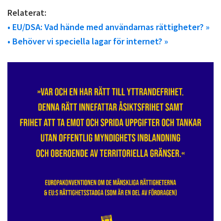
Relaterat:
• EU/DSA: Vad hände med användarnas rättigheter? »
• Behöver vi speciella lagar för internet? »