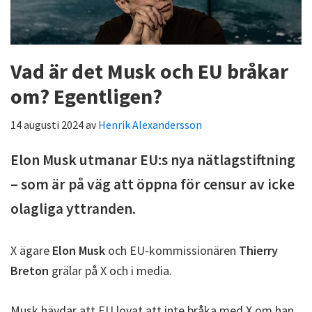
Vad är det Musk och EU bråkar
om? Egentligen?
14 augusti 2024
av
Henrik Alexandersson
Elon Musk utmanar EU:s nya nätlagstiftning
– som är på väg att öppna för censur av icke
olagliga yttranden.
X ägare
Elon Musk
och EU-kommissionären
Thierry
Breton
grälar på X och i media.
Musk hävdar att EU lovat att inte bråka med X om han