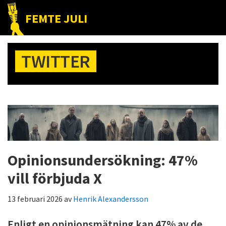
Hoppa
Hoppa
Hoppa
FEMTE JULI
till
till
till
Nätet
huvudnavigering
huvudinnehåll
det
till
primära
TWITTER
folket!
sidofältet
Opinionsundersökning: 47%
vill förbjuda X
13 februari 2026
av
Henrik Alexandersson
Enligt en opinionsmätning kan 47% av de