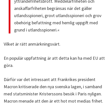
yttrande­frihets­brott. Med­delar­friheten och
anskaffar­friheten begränsas när det gäller
utlands­spioneri, grovt utlands­spioneri och grov
obehörig befatt­ning med hemlig uppgift med
grund i utlands­spioneri.«
Vilket är rätt anmärkningsvärt.
En populär uppfattning är att detta kan ha med EU att
göra.
Därför var det intressant att Frankrikes president
Macron kritiserade den nya svenska lagen, i samband
med statsminister Kristerssons besök i Paris nyligen.
Macron menade att den är ett hot mot medias frihet.