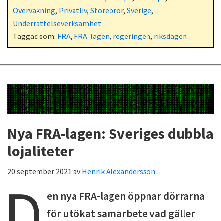
Övervakning
,
Privatliv
,
Storebror
,
Sverige
,
Underrättelseverksamhet
Taggad som:
FRA
,
FRA-lagen
,
regeringen
,
riksdagen
Nya FRA-lagen: Sveriges dubbla
lojaliteter
20 september 2021
av
Henrik Alexandersson
D
en nya FRA-lagen öppnar dörrarna
för utökat samarbete vad gäller