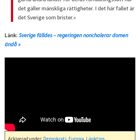
det gäller mänskliga rättigheter. I det här fallet är
det Sverige som brister.«
Länk:
Sverige fälldes – regeringen nonchalerar domen
ändå »
Arkiverad under:
Demokrati
,
Europa
,
Länktips
,