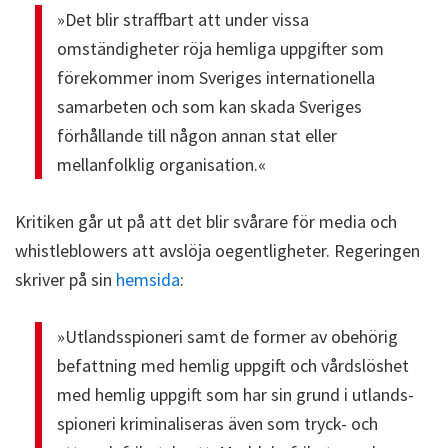
»Det blir straffbart att under vissa
omständigheter röja hemliga uppgifter som
förekommer inom Sveriges internationella
samarbeten och som kan skada Sveriges
förhållande till någon annan stat eller
mellanfolklig organisation.«
Kritiken går ut på att det blir svårare för media och
whistleblowers att avslöja oegentligheter. Regeringen
skriver på sin
hemsida
:
»Utlands­spioneri samt de former av obehörig
befatt­ning med hemlig upp­gift och vårds­lös­het
med hemlig upp­gift som har sin grund i utlands­
spioneri kriminali­seras även som tryck- och