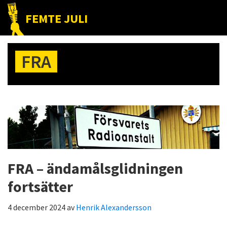
Hoppa
Hoppa
Hoppa
FEMTE JULI
till
till
till
Nätet
huvudnavigering
huvudinnehåll
det
till
primära
FRA
folket!
sidofältet
FRA – ändamålsglidningen
fortsätter
4 december 2024
av
Henrik Alexandersson