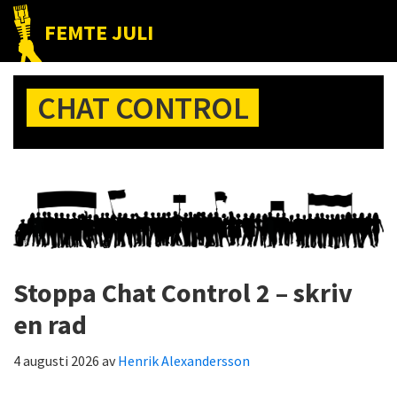
Hoppa
Hoppa
Hoppa
FEMTE JULI
till
till
till
Nätet
huvudnavigering
huvudinnehåll
det
till
primära
CHAT CONTROL
folket!
sidofältet
Stoppa Chat Control 2 – skriv
en rad
4 augusti 2026
av
Henrik Alexandersson