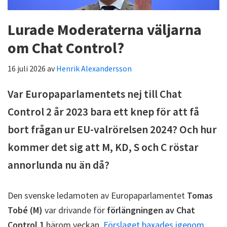
Lurade Moderaterna väljarna
om Chat Control?
16 juli 2026
av
Henrik Alexandersson
Var Europaparlamentets nej till Chat
Control 2 år 2023 bara ett knep för att få
bort frågan ur EU-valrörelsen 2024? Och hur
kommer det sig att M, KD, S och C röstar
annorlunda nu än då?
Den svenske ledamoten av Europaparlamentet
Tomas
Tobé (M)
var drivande för
förlängningen av Chat
Control 1
härom veckan.
Förslaget baxades igenom