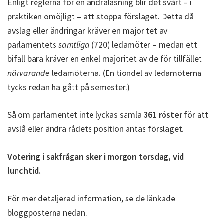
Enligt reglerna för en andraläsning blir det svårt – i
praktiken omöjligt – att stoppa förslaget. Detta då
avslag eller ändringar kräver en majoritet av
parlamentets
samtliga
(720) ledamöter – medan ett
bifall bara kräver en enkel majoritet av de för tillfället
närvarande
ledamöterna. (En tiondel av ledamöterna
tycks redan ha gått på semester.)
Så om parlamentet inte lyckas samla
361 röster
för att
avslå eller ändra rådets position antas förslaget.
Votering i sakfrågan sker i morgon torsdag, vid
lunchtid.
För mer detaljerad information, se de länkade
bloggposterna nedan.