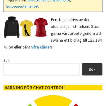
o
t
Europaparlamentet
k
e
r
)
Femte juli drivs av den
ideella 5 juli-stiftelsen. Stöd
gärna vårt arbete genom att
swisha ett bidrag till 123 194
47 50 eller bära
våra kläder
!
Primärt
Sök
sidofält
Sök
VARNING FÖR CHAT CONTROL!