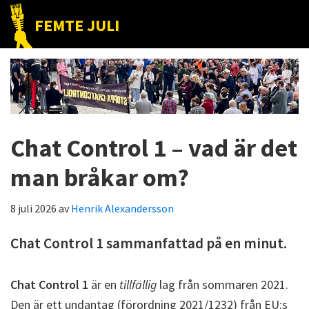
Hoppa
Hoppa
Hoppa
FEMTE JULI
till
till
till
Nätet
huvudnavigering
huvudinnehåll
det
till
primära
folket!
sidofältet
Chat Control 1 – vad är det
man bråkar om?
8 juli 2026
av
Henrik Alexandersson
Chat Control 1 sammanfattad på en minut.
Chat Control 1
är en
tillfällig
lag från sommaren 2021.
Den är ett undantag (förordning 2021/1232) från EU:s