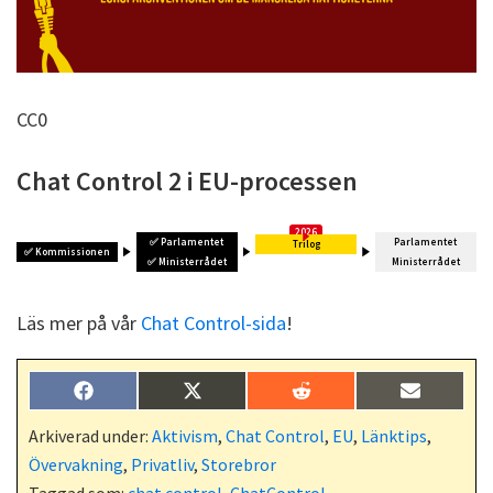
CC0
Chat Control 2 i EU-processen
✅
Parlamentet
Parlamentet
Trilog
✅
Kommissionen
✅
Ministerrådet
Ministerrådet
Läs mer på vår
Chat Control-sida
!
Dela
Dela
Dela
Dela
F
X
R
E
på
på
på
på
a
(
e
-
c
T
d
p
Arkiverad under:
Aktivism
,
Chat Control
,
EU
,
Länktips
,
e
w
d
o
Övervakning
,
Privatliv
,
Storebror
b
i
i
s
o
t
t
t
Taggad som:
chat control
,
ChatControl
,