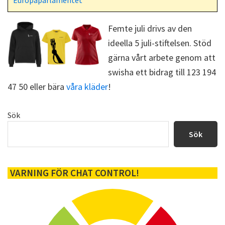
k
e
r
)
Femte juli drivs av den
ideella 5 juli-stiftelsen. Stöd
gärna vårt arbete genom att
swisha ett bidrag till 123 194
47 50 eller bära
våra kläder
!
Primärt
Sök
sidofält
Sök
VARNING FÖR CHAT CONTROL!