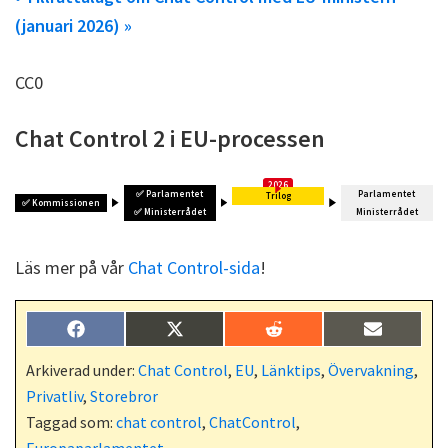
(januari 2026) »
CC0
Chat Control 2 i EU-processen
✅
Parlamentet
Parlamentet
Trilog
✅
Kommissionen
✅
Ministerrådet
Ministerrådet
Läs mer på vår
Chat Control-sida
!
Dela
Dela
Dela
Dela
F
X
R
E
på
på
på
på
a
(
e
-
c
T
d
p
Arkiverad under:
Chat Control
,
EU
,
Länktips
,
Övervakning
,
e
w
d
o
Privatliv
,
Storebror
b
i
i
s
o
t
t
t
Taggad som:
chat control
,
ChatControl
,
o
t
Europaparlamentet