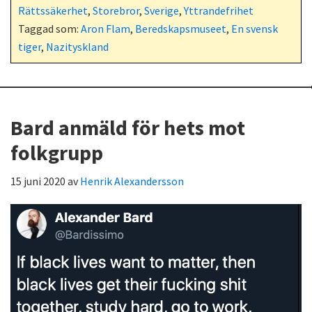
Rättssäkerhet
,
Storebror
,
Sverige
,
Yttrandefrihet
Taggad som:
Aron Flam
,
Beredskapsmuseet
,
En svensk
tiger
,
Nazityskland
Bard anmäld för hets mot
folkgrupp
15 juni 2020
av
Henrik Alexandersson