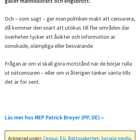
gäller människorätt och krigsbrott.
Och – som sagt – ger man politiken makt att censurera,
då kommer den snart att utökas till fler områden där
överheten tycker att åsikter och information är
oönskade, olämpliga eller besvärande.
Frågan är om vi skall göra motstånd när de börjar rulla
ut nätcensuren – eller om vi återigen tänker vänta tills
det är för sent.
Läs mer hos MEP Patrick Breyer (PP, DE) »
Arkiverad under:
Censur
,
EU
,
Rättssäkerhet
,
Sociala media
,