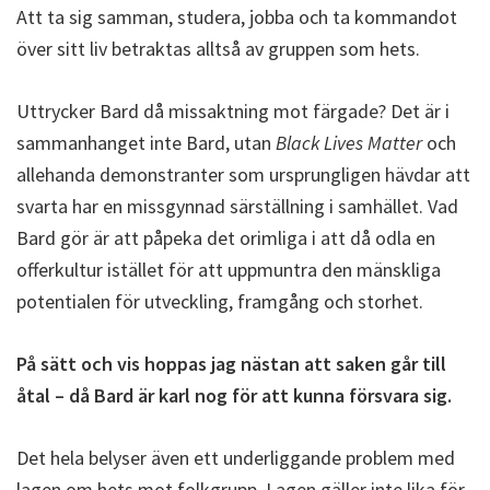
Att ta sig samman, studera, jobba och ta kommandot
över sitt liv betraktas alltså av gruppen som hets.
Uttrycker Bard då missaktning mot färgade? Det är i
sammanhanget inte Bard, utan
Black Lives Matter
och
allehanda demonstranter som ursprungligen hävdar att
svarta har en missgynnad särställning i samhället. Vad
Bard gör är att påpeka det orimliga i att då odla en
offerkultur istället för att uppmuntra den mänskliga
potentialen för utveckling, framgång och storhet.
På sätt och vis hoppas jag nästan att saken går till
åtal – då Bard är karl nog för att kunna försvara sig.
Det hela belyser även ett underliggande problem med
lagen om hets mot folkgrupp. Lagen gäller inte lika för