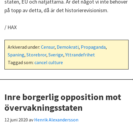
staten, EU och nätjättarna. Är det något vi inte behöver
på topp av detta, då är det historierevisionism.
/ HAX
Arkiverad under:
Censur
,
Demokrati
,
Propaganda
,
Spaning
,
Storebror
,
Sverige
,
Yttrandefrihet
Taggad som:
cancel culture
Inre borgerlig opposition mot
övervakningsstaten
12 juni 2020
av
Henrik Alexandersson