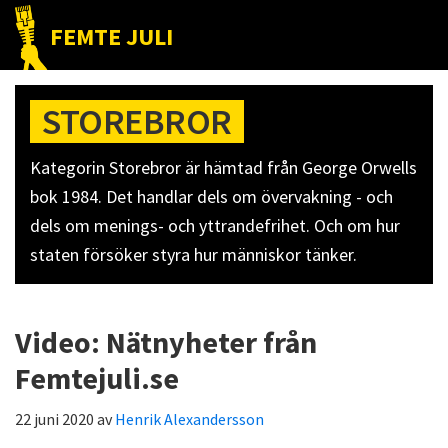
Hoppa
Hoppa
Hoppa
FEMTE JULI
till
till
till
Nätet
huvudnavigering
huvudinnehåll
det
till
primära
STOREBROR
folket!
sidofältet
Kategorin Storebror är hämtad från George Orwells
bok 1984. Det handlar dels om övervakning - och
dels om menings- och yttrandefrihet. Och om hur
staten försöker styra hur människor tänker.
Video: Nätnyheter från
Femtejuli.se
22 juni 2020
av
Henrik Alexandersson