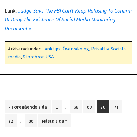
Länk:
Judge Says The FBI Can’t Keep Refusing To Confirm
Or Deny The Existence Of Social Media Monitoring
Document »
Arkiverad under:
Länktips
,
Övervakning
,
Privatliv
,
Sociala
media
,
Storebror
,
USA
Interimistiska
…
Go
Sida
Sida
Sida
Sida
Sida
«
Föregående sida
1
68
69
70
71
sidor
to
Interimistiska
…
Sida
Sida
Go
72
86
Nästa sida »
utelämnas
sidor
to
utelämnas