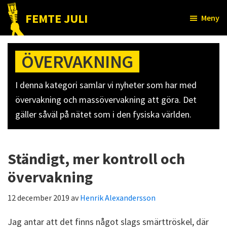
Hoppa
Hoppa
FEMTE JULI
Meny
till
till
Nätet
huvudinnehåll
det
till
primära
ÖVERVAKNING
folket!
sidofältet
I denna kategori samlar vi nyheter som har med
övervakning och massövervakning att göra. Det
gäller såväl på nätet som i den fysiska världen.
Ständigt, mer kontroll och
övervakning
12 december 2019
av
Henrik Alexandersson
Jag antar att det finns något slags smärttröskel, där