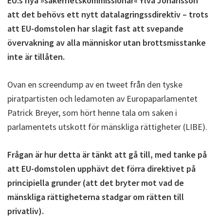
EU:s nya »säkerhetskommissionär« Ylva Johansson
att det behövs ett nytt datalagringssdirektiv – trots
att EU-domstolen har slagit fast att svepande
övervakning av alla människor utan brottsmisstanke
inte är tillåten.
Ovan en screendump av en tweet från den tyske
piratpartisten och ledamoten av Europaparlamentet
Patrick Breyer, som hört henne tala om saken i
parlamentets utskott för mänskliga rättigheter (LIBE).
Frågan är hur detta är tänkt att gå till, med tanke på
att EU-domstolen upphävt det förra direktivet på
principiella grunder (att det bryter mot vad de
mänskliga rättigheterna stadgar om rätten till
privatliv).