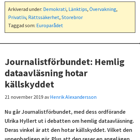
Arkiverad under:
Demokrati
,
Länktips
,
Övervakning
,
Privatliv
,
Rättssäkerhet
,
Storebror
Taggad som:
Europarådet
Journalistförbundet: Hemlig
dataavläsning hotar
källskyddet
21 november 2019
av
Henrik Alexandersson
Nu går Journalistförbundet, med dess ordförande
Ulrika Hyllert ut i debatten om hemlig dataavläsning.
Deras vinkel är att den hotar källskyddet. Vilket den
uppenbarligen gör. Plus att den reser en angelägen