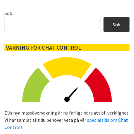
Primärt
Sök
sidofält
Sök
VARNING FÖR CHAT CONTROL!
EUs nya massövervakning är nu farligt nära att bli verklighet.
Vi har samlat allt du behöver veta på vår
specialsida om Chat
Control!