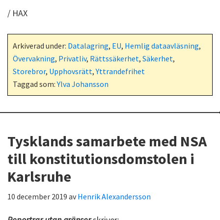
/ HAX
Arkiverad under:
Datalagring
,
EU
,
Hemlig dataavläsning
,
Övervakning
,
Privatliv
,
Rättssäkerhet
,
Säkerhet
,
Storebror
,
Upphovsrätt
,
Yttrandefrihet
Taggad som:
Ylva Johansson
Tysklands samarbete med NSA
till konstitutionsdomstolen i
Karlsruhe
10 december 2019
av
Henrik Alexandersson
Reportrar utan gränser
skriver: