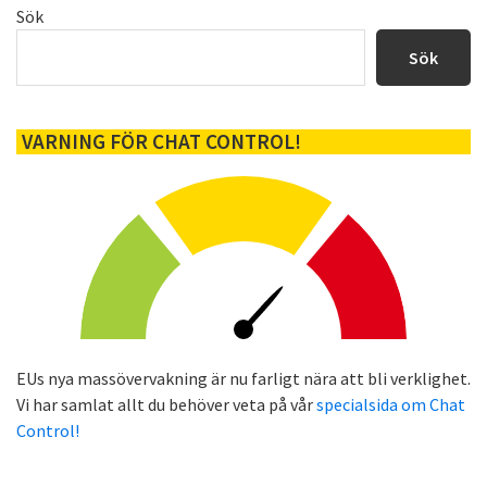
Primärt
Sök
sidofält
Sök
VARNING FÖR CHAT CONTROL!
EUs nya massövervakning är nu farligt nära att bli verklighet.
Vi har samlat allt du behöver veta på vår
specialsida om Chat
Control!