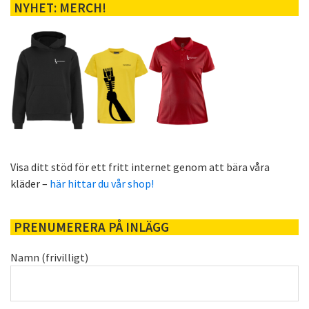
NYHET: MERCH!
Visa ditt stöd för ett fritt internet genom att bära våra
kläder –
här hittar du vår shop!
PRENUMERERA PÅ INLÄGG
Namn (frivilligt)