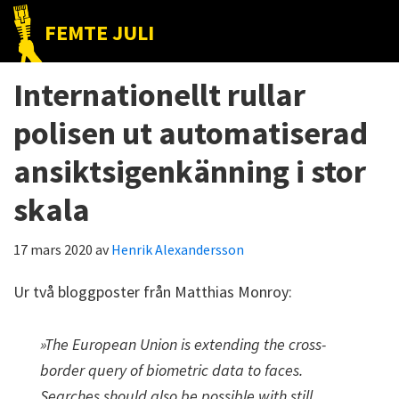
Hoppa
Hoppa
Hoppa
FEMTE JULI
till
till
till
Nätet
huvudnavigering
huvudinnehåll
det
till
Internationellt rullar
primära
folket!
sidofältet
polisen ut automatiserad
ansiktsigenkänning i stor
skala
17 mars 2020
av
Henrik Alexandersson
Ur två bloggposter från Matthias Monroy:
»The European Union is extending the cross-
border query of biometric data to faces.
Searches should also be possible with still