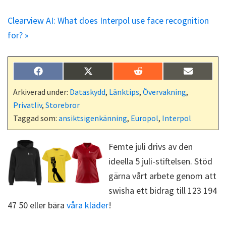
Clearview AI: What does Interpol use face recognition
for? »
Dela
Dela
Dela
Dela
F
X
R
E
på
på
på
på
a
(
e
-
c
T
d
p
Arkiverad under:
Dataskydd
,
Länktips
,
Övervakning
,
e
w
d
o
Privatliv
,
Storebror
b
i
i
s
o
t
t
t
Taggad som:
ansiktsigenkänning
,
Europol
,
Interpol
o
t
k
e
r
Femte juli drivs av den
)
ideella 5 juli-stiftelsen. Stöd
gärna vårt arbete genom att
swisha ett bidrag till 123 194
47 50 eller bära
våra kläder
!