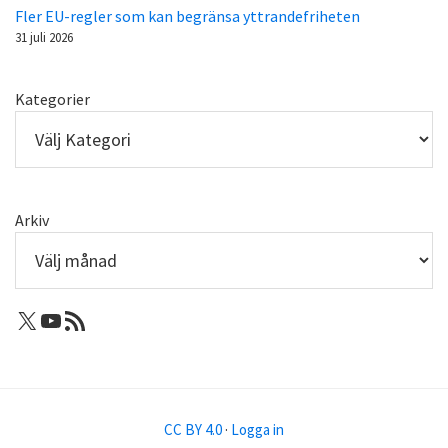
Fler EU-regler som kan begränsa yttrandefriheten
31 juli 2026
Kategorier
Arkiv
X: Femtejuli
Youtube
RSS-flöde
CC BY 4.0
·
Logga in