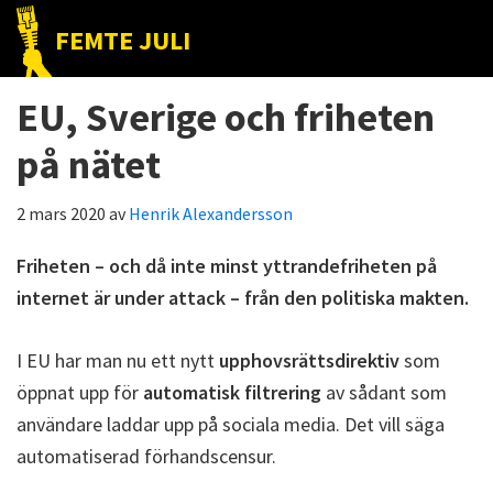
Hoppa
Hoppa
Hoppa
FEMTE JULI
till
till
till
Nätet
huvudnavigering
huvudinnehåll
det
till
EU, Sverige och friheten
primära
folket!
sidofältet
på nätet
2 mars 2020
av
Henrik Alexandersson
Friheten – och då inte minst yttrandefriheten på
internet är under attack – från den politiska makten.
I EU har man nu ett nytt
upphovsrättsdirektiv
som
öppnat upp för
automatisk filtrering
av sådant som
användare laddar upp på sociala media. Det vill säga
automatiserad förhandscensur.