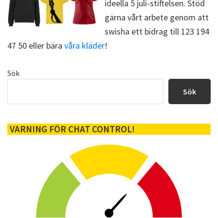
ideella 5 juli-stiftelsen. Stöd
gärna vårt arbete genom att
swisha ett bidrag till 123 194
47 50 eller bära
våra kläder
!
Primärt
Sök
sidofält
Sök
VARNING FÖR CHAT CONTROL!