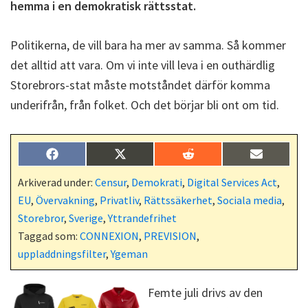
hemma i en demokratisk rättsstat.
Politikerna, de vill bara ha mer av samma. Så kommer
det alltid att vara. Om vi inte vill leva i en outhärdlig
Storebrors-stat måste motståndet därför komma
underifrån, från folket. Och det börjar bli ont om tid.
Dela
Dela
Dela
Dela
F
X
R
E
på
på
på
på
a
(
e
-
c
T
d
p
Arkiverad under:
Censur
,
Demokrati
,
Digital Services Act
,
e
w
d
o
EU
,
Övervakning
,
Privatliv
,
Rättssäkerhet
,
Sociala media
,
b
i
i
s
o
t
t
t
Storebror
,
Sverige
,
Yttrandefrihet
o
t
Taggad som:
CONNEXION
,
PREVISION
,
k
e
r
uppladdningsfilter
,
Ygeman
)
Femte juli drivs av den