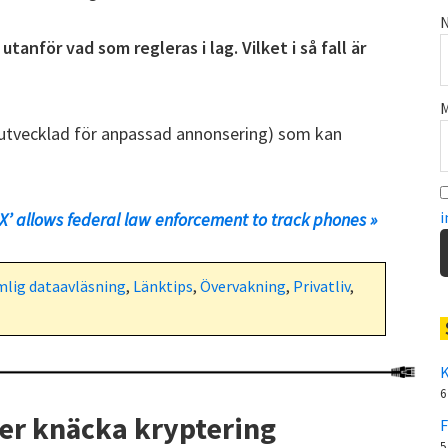
N
anför vad som regleras i lag. Vilket i så fall är
M
 (utvecklad för anpassad annonsering) som kan
i
X’ allows federal law enforcement to track phones »
lig dataavläsning
,
Länktips
,
Övervakning
,
Privatliv
,
K
6
der knäcka kryptering
F
5