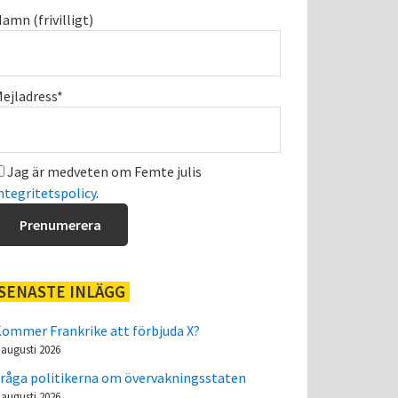
amn (frivilligt)
ejladress*
Jag är medveten om Femte julis
ntegritetspolicy
.
SENASTE INLÄGG
ommer Frankrike att förbjuda X?
 augusti 2026
råga politikerna om övervakningsstaten
 augusti 2026