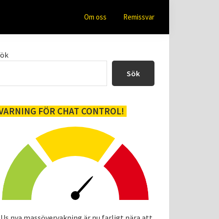
Om oss
Remissvar
Primärt
Sök
sidofält
Sök
VARNING FÖR CHAT CONTROL!
Us nya massövervakning är nu farligt nära att