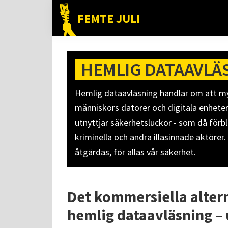
Hoppa
Hoppa
Hoppa
FEMTE JULI
till
till
till
Nätet
huvudnavigering
huvudinnehåll
det
till
primära
folket!
HEMLIG DATAAVLÄ
sidofältet
Hemlig dataavläsning handlar om att myn
människors datorer och digitala enheter.
utnyttjar säkerhetsluckor - som då förbl
kriminella och andra illasinnade aktörer.
åtgärdas, för allas vår säkerhet.
Det kommersiella altern
hemlig dataavläsning – 