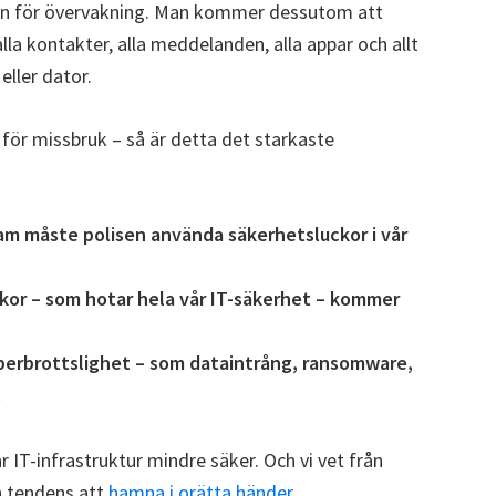
on för övervakning. Man kommer dessutom att
, alla kontakter, alla meddelanden, alla appar och allt
eller dator.
 för missbruk – så är detta det starkaste
ram måste polisen använda säkerhetsluckor i vår
kor – som hotar hela vår IT-säkerhet – kommer
cyberbrottslighet – som dataintrång, ransomware,
.
r IT-infrastruktur mindre säker. Och vi vet från
n tendens att
hamna i orätta händer
.