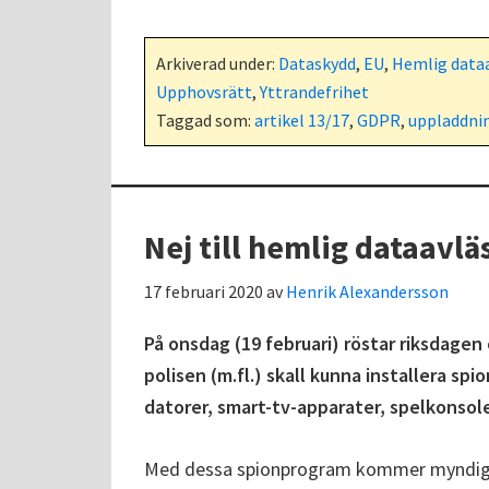
Arkiverad under:
Dataskydd
,
EU
,
Hemlig data
Upphovsrätt
,
Yttrandefrihet
Taggad som:
artikel 13/17
,
GDPR
,
uppladdnin
Nej till hemlig dataavlä
17 februari 2020
av
Henrik Alexandersson
På onsdag (19 februari) röstar riksdagen
polisen (m.fl.) skall kunna installera sp
datorer, smart-tv-apparater, spelkonsole
Med dessa spionprogram kommer myndighet