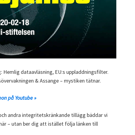
 Hemlig dataavläsning, EU:s uppladdningsfilter.
ssövervakningen & Assange – mystiken tätnar.
eon på Youtube »
och andra integritetskränkande tillägg bäddar vi
r – utan ber dig att istället följa länken till