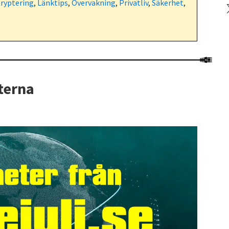
ryptering
,
Länktips
,
Övervakning
,
Privatliv
,
Säkerhet
,
X
terna