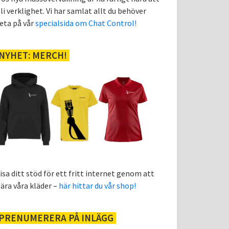
li verklighet. Vi har samlat allt du behöver
eta på vår
specialsida om Chat Control!
NYHET: MERCH!
isa ditt stöd för ett fritt internet genom att
ära våra kläder –
här hittar du vår shop!
PRENUMERERA PÅ INLÄGG