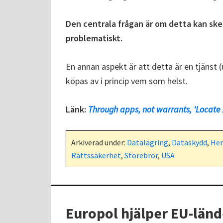
Den centrala frågan är om detta kan ske ut
problematiskt.
En annan aspekt är att detta är en tjänst
köpas av i princip vem som helst.
Länk:
Through apps, not warrants, ‘Locate 
Arkiverad under:
Datalagring
,
Dataskydd
,
Hem
Rättssäkerhet
,
Storebror
,
USA
Europol hjälper EU-län