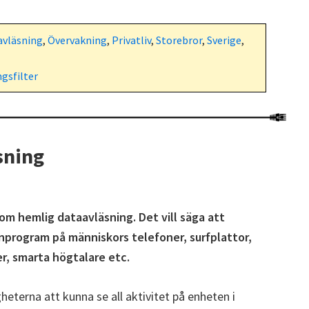
avläsning
,
Övervakning
,
Privatliv
,
Storebror
,
Sverige
,
gsfilter
sning
 om hemlig dataavläsning. Det vill säga att
ionprogram på människors telefoner, surfplattor,
r, smarta högtalare etc.
erna att kunna se all aktivitet på enheten i