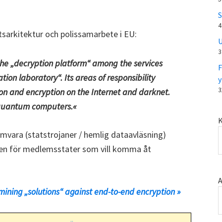
S
4
arkitektur och polissamarbete i EU:
U
3
 the „decryption platform“ among the services
F
tion laboratory“. Its areas of responsibility
y
3
on and encryption on the Internet and darknet.
f quantum computers.«
K
vara (statstrojaner / hemlig dataavläsning)
en för medlemsstater som vill komma åt
A
mining „solutions“ against end-to-end encryption »