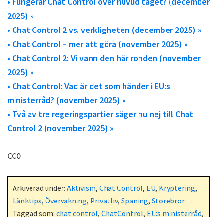
• Fungerar Chat Control över huvud taget? (december
2025) »
• Chat Control 2 vs. verkligheten (december 2025) »
• Chat Control – mer att göra (november 2025) »
• Chat Control 2: Vi vann den här ronden (november
2025) »
• Chat Control: Vad är det som händer i EU:s
ministerråd? (november 2025) »
• Två av tre regeringspartier säger nu nej till Chat
Control 2 (november 2025) »
CC0
Arkiverad under:
Aktivism
,
Chat Control
,
EU
,
Kryptering
,
Länktips
,
Övervakning
,
Privatliv
,
Spaning
,
Storebror
Taggad som:
chat control
,
ChatControl
,
EU:s ministerråd
,