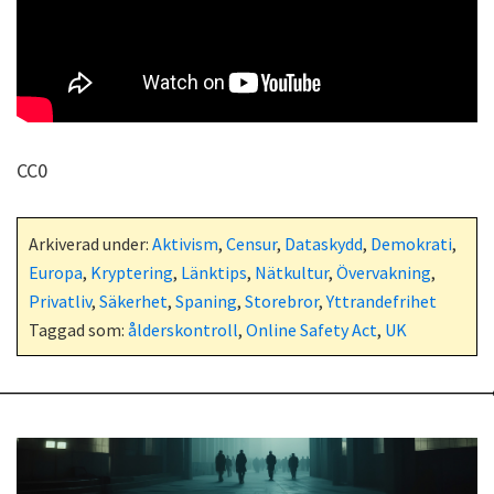
CC0
Arkiverad under:
Aktivism
,
Censur
,
Dataskydd
,
Demokrati
,
Europa
,
Kryptering
,
Länktips
,
Nätkultur
,
Övervakning
,
Privatliv
,
Säkerhet
,
Spaning
,
Storebror
,
Yttrandefrihet
Taggad som:
ålderskontroll
,
Online Safety Act
,
UK