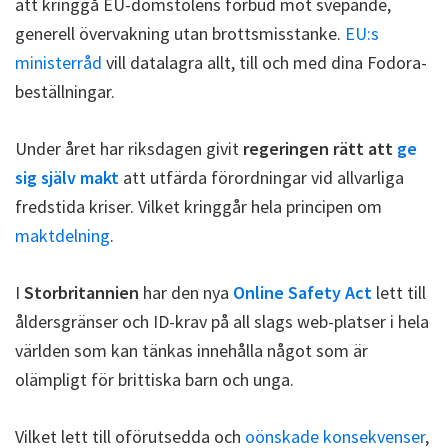
att kringgå EU-domstolens förbud mot svepande,
generell övervakning utan brottsmisstanke.
EU:s
ministerråd
vill datalagra allt, till och med dina Fodora-
beställningar.
Under året har riksdagen givit
regeringen rätt att
ge
sig själv makt
att utfärda förordningar vid allvarliga
fredstida kriser. Vilket kringgår hela principen om
maktdelning
.
I
Storbritannien
har den nya
Online Safety Act
lett till
åldersgränser och ID-krav på all slags web-platser i hela
världen som kan tänkas innehålla något som är
olämpligt för brittiska barn och unga.
Vilket lett till oförutsedda och
oönskade konsekvenser
,