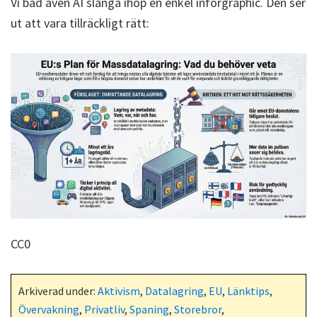
Vi bad även AI slänga ihop en enkel inforgraphic. Den ser
ut att vara tillräckligt rätt:
CC0
Arkiverad under:
Aktivism
,
Datalagring
,
EU
,
Länktips
,
Övervakning
,
Privatliv
,
Spaning
,
Storebror
,