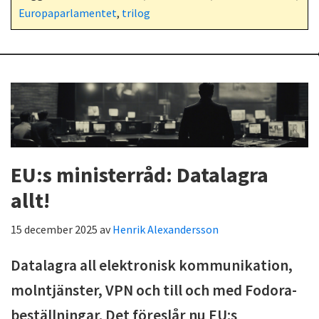
Europaparlamentet
,
trilog
EU:s ministerråd: Datalagra
allt!
15 december 2025
av
Henrik Alexandersson
Datalagra all elektronisk kommunikation,
molntjänster, VPN och till och med Fodora-
beställningar. Det föreslår nu EU:s