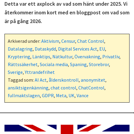
Detta var ett axplock av vad som hänt under 2025. Vi
återkommer inom kort med en bloggpost om vad som
är på gång 2026.
Arkiverad under:
Aktivism
,
Censur
,
Chat Control
,
Datalagring
,
Dataskydd
,
Digital Services Act
,
EU
,
Kryptering
,
Länktips
,
Nätkultur
,
Övervakning
,
Privatliv
,
Rättssäkerhet
,
Sociala media
,
Spaning
,
Storebror
,
Sverige
,
Yttrandefrihet
Taggad som:
AI Act
,
ålderskontroll
,
anonymitet
,
ansiktsigenkänning
,
chat control
,
ChatControl
,
fullmaktslagen
,
GDPR
,
Meta
,
UK
,
Vance