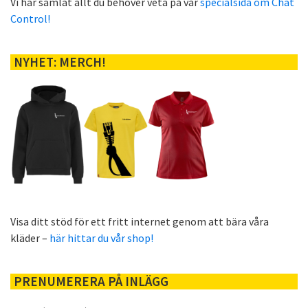
Vi har samlat allt du behöver veta på vår
specialsida om Chat
Control!
NYHET: MERCH!
Visa ditt stöd för ett fritt internet genom att bära våra
kläder –
här hittar du vår shop!
PRENUMERERA PÅ INLÄGG