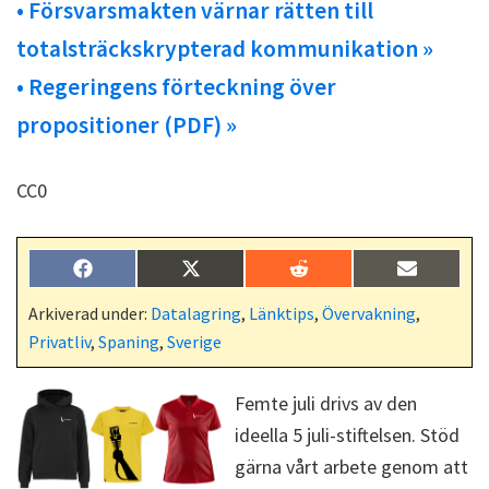
• Försvarsmakten värnar rätten till
totalsträckskrypterad kommunikation »
• Regeringens förteckning över
propositioner (PDF) »
CC0
Dela
Dela
Dela
Dela
F
X
R
E
på
på
på
på
a
(
e
-
c
T
d
p
Arkiverad under:
Datalagring
,
Länktips
,
Övervakning
,
e
w
d
o
Privatliv
,
Spaning
,
Sverige
b
i
i
s
o
t
t
t
o
t
k
e
Femte juli drivs av den
r
ideella 5 juli-stiftelsen. Stöd
)
gärna vårt arbete genom att