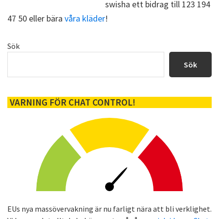
swisha ett bidrag till 123 194
47 50 eller bära
våra kläder
!
Primärt
Sök
sidofält
Sök
VARNING FÖR CHAT CONTROL!
EUs nya massövervakning är nu farligt nära att bli verklighet.