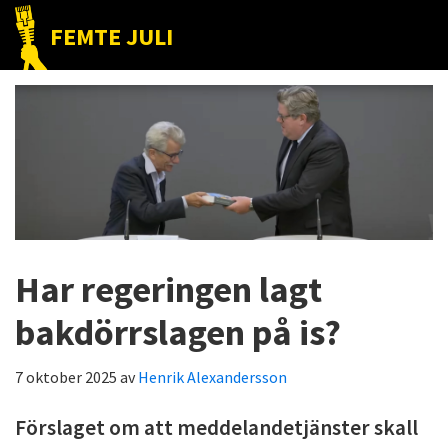
Hoppa
Hoppa
Hoppa
FEMTE JULI
till
till
till
Nätet
huvudnavigering
huvudinnehåll
det
till
primära
folket!
sidofältet
Har regeringen lagt
bakdörrslagen på is?
7 oktober 2025
av
Henrik Alexandersson
Förslaget om att meddelandetjänster skall