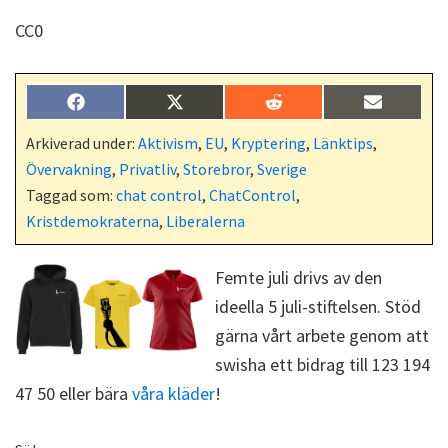
CC0
Dela
Dela
Dela
Dela
F
X
R
E
på
på
på
på
a
(
e
-
c
T
d
p
Arkiverad under:
Aktivism
,
EU
,
Kryptering
,
Länktips
,
e
w
d
o
Övervakning
,
Privatliv
,
Storebror
,
Sverige
b
i
i
s
o
t
t
t
Taggad som:
chat control
,
ChatControl
,
o
t
Kristdemokraterna
,
Liberalerna
k
e
r
)
Femte juli drivs av den
ideella 5 juli-stiftelsen. Stöd
gärna vårt arbete genom att
swisha ett bidrag till 123 194
47 50 eller bära
våra kläder
!