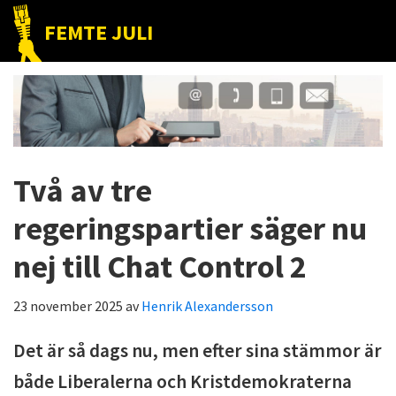
Hoppa
Hoppa
Hoppa
FEMTE JULI
till
till
till
Nätet
huvudnavigering
huvudinnehåll
det
till
primära
folket!
sidofältet
Två av tre
regeringspartier säger nu
nej till Chat Control 2
23 november 2025
av
Henrik Alexandersson
Det är så dags nu, men efter sina stämmor är
både Liberalerna och Kristdemokraterna