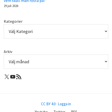
Vem skall man rösta på?
29 juli 2026
Kategorier
Arkiv
X: Femtejuli
Youtube
RSS-flöde
CC BY 4.0
·
Logga in
Youtube
Twitter
RSS