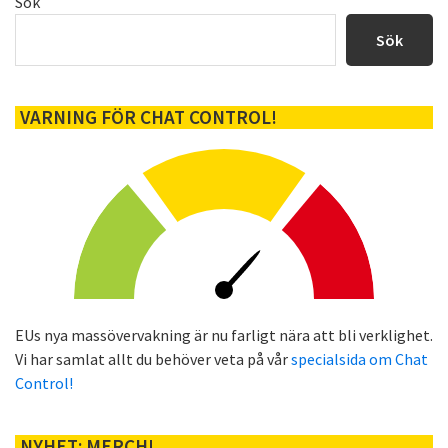
Primärt
Sök
sidofält
Sök
VARNING FÖR CHAT CONTROL!
EUs nya massövervakning är nu farligt nära att bli verklighet.
Vi har samlat allt du behöver veta på vår
specialsida om Chat
Control!
NYHET: MERCH!