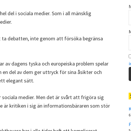
N
el del i sociala medier. Som i all mänsklig
edier.
M
 ta debatten, inte genom att försöka begränsa
lar av dagens tyska och europeiska problem spelar
i
 en del av dem ger uttryck för sina åsikter och
ett elegant sätt.
r sociala medier. Men det är svårt att frigöra sig
 är kritiken i sig än informationsbäraren som stör
K
6
F
kthavare har i alla tider haft ett komplicerat
5