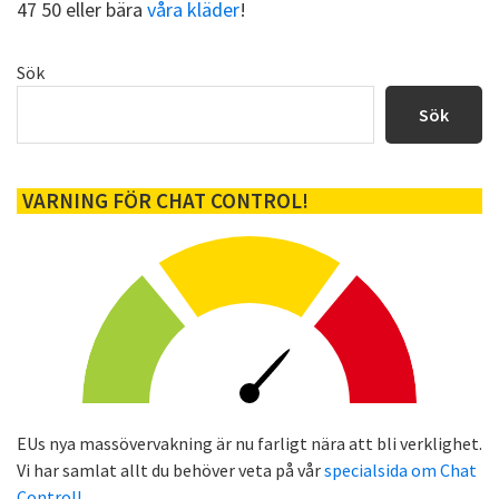
47 50 eller bära
våra kläder
!
Primärt
Sök
sidofält
Sök
VARNING FÖR CHAT CONTROL!
EUs nya massövervakning är nu farligt nära att bli verklighet.
Vi har samlat allt du behöver veta på vår
specialsida om Chat
Control!