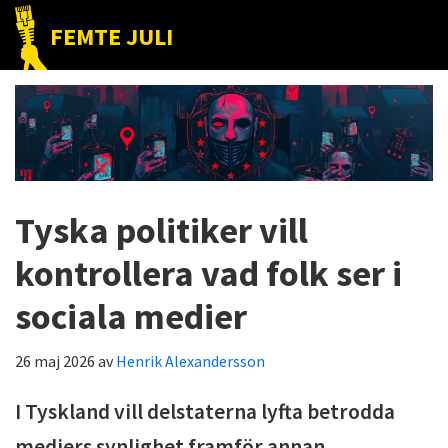
Hoppa
Hoppa
Hoppa
FEMTE JULI
till
till
till
Nätet
huvudnavigering
huvudinnehåll
det
till
primära
folket!
sidofältet
Tyska politiker vill
kontrollera vad folk ser i
sociala medier
26 maj 2026
av
Henrik Alexandersson
I Tyskland vill delstaterna lyfta betrodda
mediers synlighet framför annan