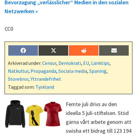
Bevorzugung „verlässlicher“ Medien in den sozialen
Netzwerken »
CC0
Dela
Dela
Dela
Dela
F
X
R
E
på
på
på
på
a
(
e
-
c
T
d
p
Arkiverad under:
Censur
,
Demokrati
,
EU
,
Länktips
,
e
w
d
o
Nätkultur
,
Propaganda
,
Sociala media
,
Spaning
,
b
i
i
s
o
t
t
t
Storebror
,
Yttrandefrihet
o
t
Taggad som:
Tyskland
k
e
r
)
Femte juli drivs av den
ideella 5 juli-stiftelsen. Stöd
gärna vårt arbete genom att
swisha ett bidrag till 123 194