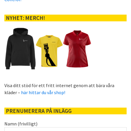
NYHET: MERCH!
Visa ditt stöd för ett fritt internet genom att bära våra
kläder –
här hittar du vår shop!
PRENUMERERA PÅ INLÄGG
Namn (frivilligt)