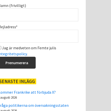
amn (frivilligt)
ejladress*
Jag är medveten om Femte julis
ntegritetspolicy
.
SENASTE INLÄGG
ommer Frankrike att förbjuda X?
 augusti 2026
råga politikerna om övervakningsstaten
 augusti 2026