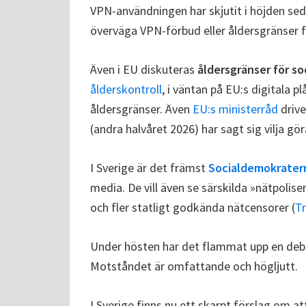
VPN-användningen har skjutit i höjden sedan
överväga VPN-förbud eller åldersgränser 
Även i EU diskuteras
åldersgränser för so
ålderskontroll
, i väntan på EU:s digitala 
åldersgränser. Även
EU:s ministerråd
drive
(andra halvåret 2026) har sagt sig vilja gör
I Sverige är det främst
Socialdemokrater
media. De vill även se särskilda »nätpolis
och fler statligt godkända nätcensorer (
Tr
Under hösten har det flammat upp en deb
Motståndet är omfattande och högljutt.
I Sverige finns nu ett skarpt förslag om at