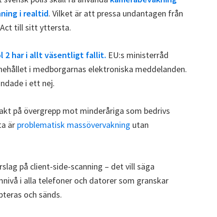
ing i realtid
. Vilket är att pressa undantagen från
t till sitt yttersta.
2 har i allt väsentligt fallit.
EU:s ministerråd
nehållet i medborgarnas elektroniska meddelanden.
ndade i ett nej.
jakt på övergrepp mot minderåriga som bedrivs
ta är
problematisk massövervakning
utan
lag på client-side-scanning – det vill säga
mnivå i alla telefoner och datorer som granskar
pteras och sänds.