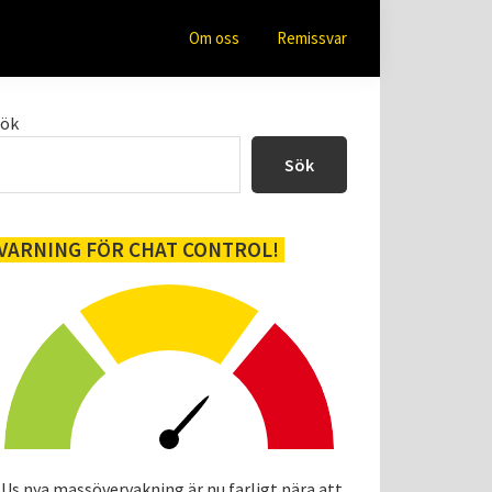
Om oss
Remissvar
Primärt
Sök
sidofält
Sök
VARNING FÖR CHAT CONTROL!
Us nya massövervakning är nu farligt nära att