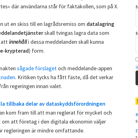
notes« där användarna står för faktakollen, som på X.
N
 ut en skiss till en lagrådsremiss om
datalagring
ddelandetjänster
skall tvingas lagra data som
M
 att
innehåll
i dessa meddelanden skall kunna
ke-krypterad
) form.
i
smakten
sågade förslaget
och meddelande-appen
rknaden
. Kritiken tycks ha fått fäste, då det verkar
från regeringen innan valet.
lla tillbaka delar av dataskyddsförordningen
man kom fram till att man reglerat för mycket och
K
t om att företag i den digitala ekonomin väljer
6
 där regleringen är mindre omfattande.
F
5