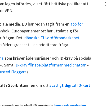
X
 lagen infördes, vilket fått brittiska politiker att
för VPN.
ciala media
. EU har redan tagit fram en
app för
plånbok. Europaparlamentet har uttalat sig för
r frågan. Det
irländska EU-ordförandeskapet
a åldersgränser till en prioriterad fråga.
na
som kräver åldersgränser och ID-krav
på sociala
er«. Samt
ID-krav för spelplattformar med chattar
–
usted Flaggers
).
att i
Storbritannien
om ett
statligt digital ID-kort
.
t svensk polis skall få använda
kamerabevakning