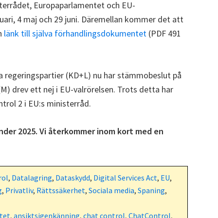
terrådet, Europaparlamentet och EU-
ruari, 4 maj och 29 juni. Däremellan kommer det att
en
länk till själva förhandlingsdokumentet
(PDF 491
ka regeringspartier (KD+L) nu har stämmobeslut på
 (M) drev ett nej i EU-valrörelsen. Trots detta har
trol 2 i EU:s ministerråd.
under 2025. Vi återkommer inom kort med en
rol
,
Datalagring
,
Dataskydd
,
Digital Services Act
,
EU
,
g
,
Privatliv
,
Rättssäkerhet
,
Sociala media
,
Spaning
,
tet
,
ansiktsigenkänning
,
chat control
,
ChatControl
,