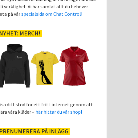
li verklighet. Vi har samlat allt du behöver
eta på vår
specialsida om Chat Control!
NYHET: MERCH!
isa ditt stöd för ett fritt internet genom att
ära våra kläder –
här hittar du vår shop!
PRENUMERERA PÅ INLÄGG