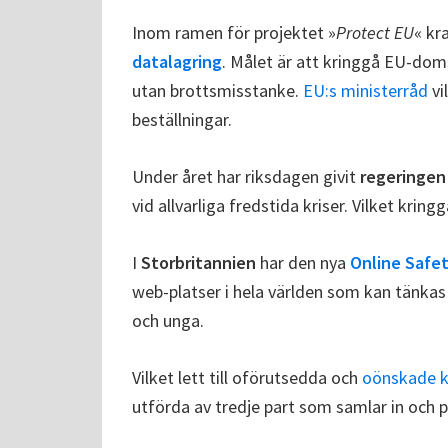
Inom ramen för projektet »
Protect EU
« kr
datalagring
. Målet är att kringgå EU-do
utan brottsmisstanke.
EU:s ministerråd
vi
beställningar.
Under året har riksdagen givit
regeringen
vid allvarliga fredstida kriser. Vilket krin
I
Storbritannien
har den nya
Online Safe
web-platser i hela världen som kan tänkas 
och unga.
Vilket lett till oförutsedda och
oönskade k
utförda av tredje part som samlar in och p