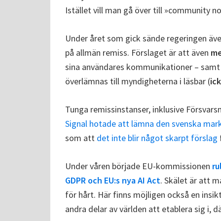
Istället vill man gå över till »community 
Under året som gick sände regeringen även
på allmän remiss. Förslaget är att även
me
sina användares kommunikationer – samt
överlämnas till myndigheterna i läsbar (
ic
Tunga remissinstanser, inklusive Försvar
Signal hotade att lämna den svenska ma
som att
det inte blir något skarpt förslag
Under våren började EU-kommissionen
ru
GDPR och EU:s nya AI Act
. Skälet är att 
för hårt. Här finns möjligen också en insik
andra delar av världen att etablera sig i,