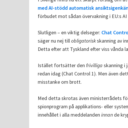
med AI-stödd automatisk ansiktsigenkänn
förbudet mot sådan övervakning i EU:s AI Ac
Slutligen – en viktig delseger:
Chat Control 
säger nu nej till
obligatorisk
skanning av in
Detta efter att Tyskland efter viss vånda la
Istället fortsätter den
frivilliga
skanning i 
redan idag (Chat Control 1). Men även det
misstanke om brott.
Med detta skrotas även ministerrådets förs
spionprogram på applikations- eller syste
innehållet i alla meddelanden
innan
de kry