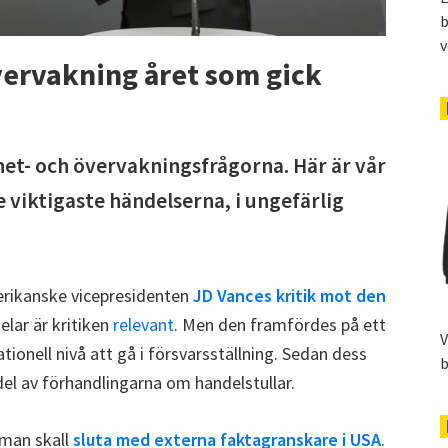
b
v
vervakning året som gick
rnet- och övervakningsfrågorna. Här är vår
viktigaste händelserna, i ungefärlig
merikanske vicepresidenten
JD Vances kritik mot den
delar är kritiken
relevant
. Men den framfördes på ett
V
tionell nivå att gå i försvarsställning. Sedan dess
b
 del av förhandlingarna om handelstullar.
man skall
sluta med externa faktagranskare i USA
.