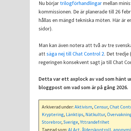
Nu börjar
trilogförhandlingar
mellan minis
kommissionen. De är planerade till 26 feb
hållas en mängd tekniska möten. Här är 
sidor).
Man kan även notera att två av tre svens
att
säga nej till Chat Control 2
. Det tredje
regeringen konsekvent sagt ja till Chat Con
Detta var ett axplock av vad som hänt 
bloggpost om vad som är på gång 2026.
Arkiverad under:
Aktivism
,
Censur
,
Chat Cont
Kryptering
,
Länktips
,
Nätkultur
,
Övervaknin
Storebror
,
Sverige
,
Yttrandefrihet
Taggad som:
AI Act
,
ålderskontroll
,
anonymi