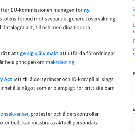
S
attar EU-kommissionen manegen för
ny
4
mstolens förbud mot svepande, generell övervakning
U
ll datalagra allt, till och med dina Fodora-
3
F
y
 rätt att
ge sig själv makt
att utfärda förordningar
3
ggår hela principen om
maktdelning
.
K
ty Act
lett till åldersgränser och ID-krav på all slags
innehålla något som är olämpligt för brittiska barn
A
onsekvenser
, protester och ålderskontroller
otentiellt kan missbruka aktuell persondata.