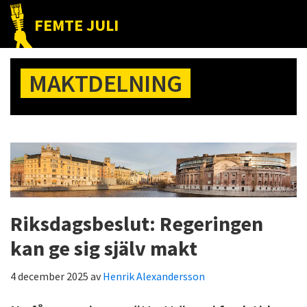
Hoppa
Hoppa
Hoppa
FEMTE JULI
till
till
till
Nätet
huvudnavigering
huvudinnehåll
det
till
primära
MAKTDELNING
folket!
sidofältet
Riksdagsbeslut: Regeringen
kan ge sig själv makt
4 december 2025
av
Henrik Alexandersson