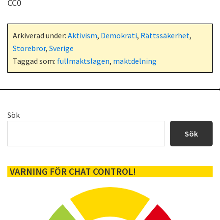
CC0
Arkiverad under:
Aktivism
,
Demokrati
,
Rättssäkerhet
,
Storebror
,
Sverige
Taggad som:
fullmaktslagen
,
maktdelning
Primärt
Sök
sidofält
Sök
VARNING FÖR CHAT CONTROL!