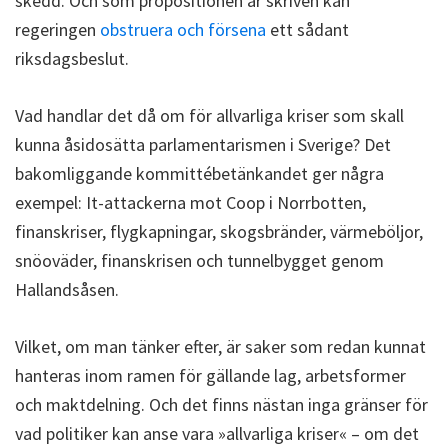
skedd. Och som propositionen är skriven kan
regeringen
obstruera och försena
ett sådant
riksdagsbeslut.
Vad handlar det då om för allvarliga kriser som skall
kunna åsidosätta parlamentarismen i Sverige? Det
bakomliggande kommittébetänkandet ger några
exempel: It-attackerna mot Coop i Norrbotten,
finanskriser, flygkapningar, skogsbränder, värmeböljor,
snöoväder, finanskrisen och tunnelbygget genom
Hallandsåsen.
Vilket, om man tänker efter, är saker som redan kunnat
hanteras inom ramen för gällande lag, arbetsformer
och maktdelning. Och det finns nästan inga gränser för
vad politiker kan anse vara »allvarliga kriser« – om det