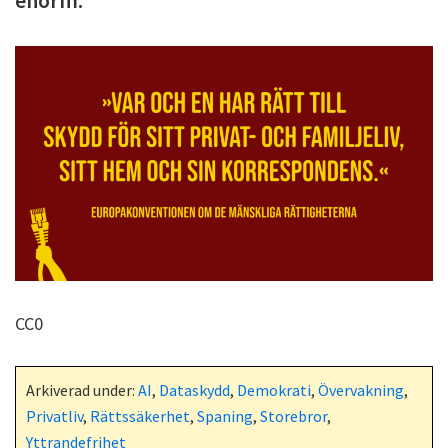
enorm.
CC0
Arkiverad under:
AI
,
Dataskydd
,
Demokrati
,
Övervakning
,
Privatliv
,
Rättssäkerhet
,
Spaning
,
Storebror
,
Yttrandefrihet