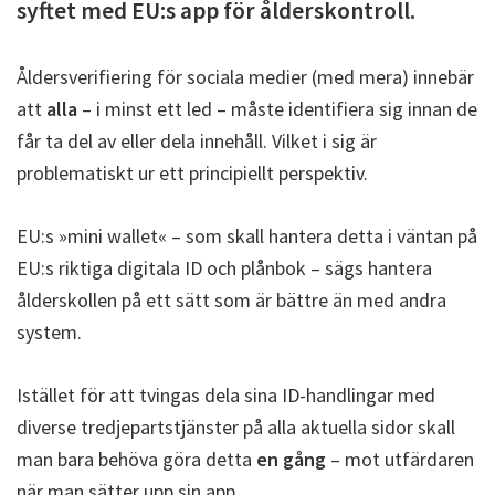
syftet med EU:s app för ålderskontroll.
Åldersverifiering för sociala medier (med mera) innebär
att
alla
– i minst ett led – måste identifiera sig innan de
får ta del av eller dela innehåll. Vilket i sig är
problematiskt ur ett principiellt perspektiv.
EU:s »mini wallet« – som skall hantera detta i väntan på
EU:s riktiga digitala ID och plånbok – sägs hantera
ålderskollen på ett sätt som är bättre än med andra
system.
Istället för att tvingas dela sina ID-handlingar med
diverse tredjepartstjänster på alla aktuella sidor skall
man bara behöva göra detta
en gång
– mot utfärdaren
när man sätter upp sin app.