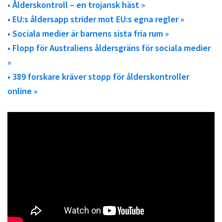
• Ålderskontroll – en trojansk häst »
• EU:s åldersapp strider mot EU:s egna regler »
• Sociala medier är barnens sista fria rum »
• Flopp för Australiens åldersgräns för sociala medier
»
• 389 forskare kräver stopp för ålderskontroller
online »