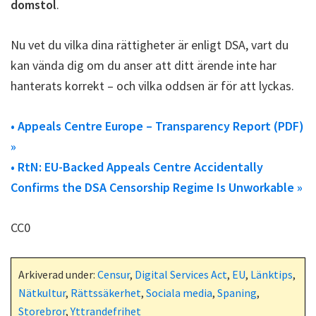
domstol
.
Nu vet du vilka dina rättigheter är enligt DSA, vart du
kan vända dig om du anser att ditt ärende inte har
hanterats korrekt – och vilka oddsen är för att lyckas.
• Appeals Centre Europe – Transparency Report (PDF)
»
• RtN: EU-Backed Appeals Centre Accidentally
Confirms the DSA Censorship Regime Is Unworkable »
CC0
Arkiverad under:
Censur
,
Digital Services Act
,
EU
,
Länktips
,
Nätkultur
,
Rättssäkerhet
,
Sociala media
,
Spaning
,
Storebror
,
Yttrandefrihet