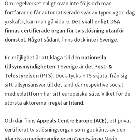
Om regelverket enligt ovan inte följs och man
fortfarande får automatiserade svar av typen »god dag
yxskaft«, kan man gå vidare.
Det skall enligt DSA
finnas certifierade organ för tvistlösning utanför
domstol.
Något sådant finns dock inte i Sverige.
En möjlighet är att klaga till den
nationella
tillsynsmyndigheten
. I Sverige är det
Post- &
Telestyrelsen
(PTS). Dock tycks PTS skjuta ifrån sig
sitt tillsynsansvar till det land där respektive social
medieplattform har sitt europeiska säte. Vilket för de
största aktörerna i regel är
Irland
.
Och där finns
Appeals Centre Europe (ACE)
, ett privat
certifierat tvistlösningsorgan som godkänts av den
irländska mediemyndigheten
Coimisiún na Meán
.