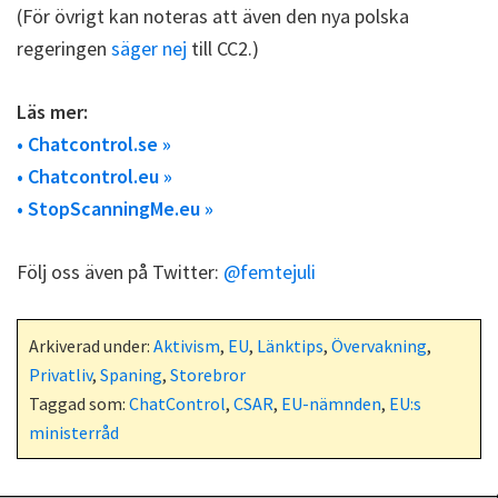
(För övrigt kan noteras att även den nya polska
regeringen
säger nej
till CC2.)
Läs mer:
• Chatcontrol.se »
• Chatcontrol.eu »
• StopScanningMe.eu »
Följ oss även på Twitter:
@femtejuli
Arkiverad under:
Aktivism
,
EU
,
Länktips
,
Övervakning
,
Privatliv
,
Spaning
,
Storebror
Taggad som:
ChatControl
,
CSAR
,
EU-nämnden
,
EU:s
ministerråd