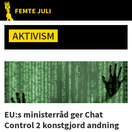
Hoppa
Hoppa
Hoppa
FEMTE JULI
till
till
till
Nätet
huvudnavigering
huvudinnehåll
det
till
primära
AKTIVISM
folket!
sidofältet
EU:s ministerråd ger Chat
Control 2 konstgjord andning