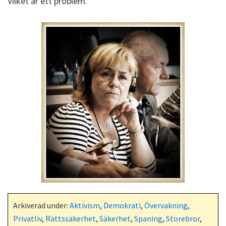
Vilket är ett problem.
Arkiverad under:
Aktivism
,
Demokrati
,
Övervakning
,
Privatliv
,
Rättssäkerhet
,
Säkerhet
,
Spaning
,
Storebror
,