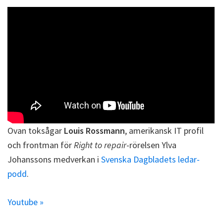
Ovan toksågar
Louis Rossmann
, amerikansk IT profil
och frontman för
Right to repair
-rörelsen Ylva
Johanssons medverkan i
Svenska Dagbladets ledar-
podd
.
Youtube »