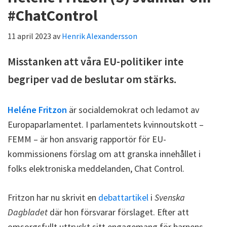
#ChatControl
11 april 2023
av
Henrik Alexandersson
Misstanken att våra EU-politiker inte
begriper vad de beslutar om stärks.
Heléne Fritzon
är socialdemokrat och ledamot av
Europaparlamentet. I parlamentets kvinnoutskott –
FEMM – är hon ansvarig rapportör för EU-
kommissionens förslag om att granska innehållet i
folks elektroniska meddelanden, Chat Control.
Fritzon har nu skrivit en
debattartikel
i
Svenska
Dagbladet
där hon försvarar förslaget. Efter att
omsorgsfullt uttryckt sitt engagemang för barnens