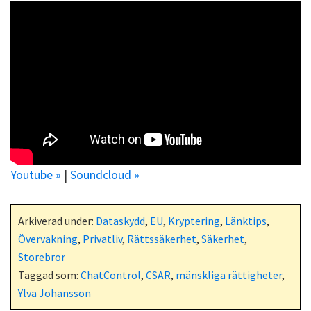
Youtube »
|
Soundcloud »
Arkiverad under:
Dataskydd
,
EU
,
Kryptering
,
Länktips
,
Övervakning
,
Privatliv
,
Rättssäkerhet
,
Säkerhet
,
Storebror
Taggad som:
ChatControl
,
CSAR
,
mänskliga rättigheter
,
Ylva Johansson