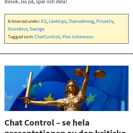
Besök, läs på, spar och dela!
Arkiverad under:
EU
,
Länktips
,
Övervakning
,
Privatliv
,
Storebror
,
Sverige
Taggad som:
ChatControl
,
Ylva Johansson
Chat Control – se hela
presentationen av den kritiska