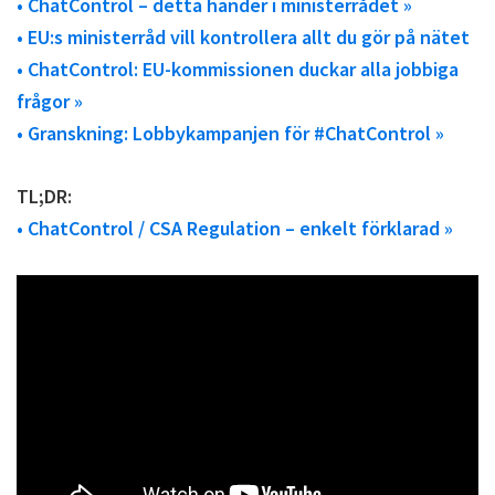
• ChatControl – detta händer i ministerrådet »
• EU:s ministerråd vill kontrollera allt du gör på nätet
• ChatControl: EU-kommissionen duckar alla jobbiga
frågor »
• Granskning: Lobbykampanjen för #ChatControl »
TL;DR:
• ChatControl / CSA Regulation – enkelt förklarad »