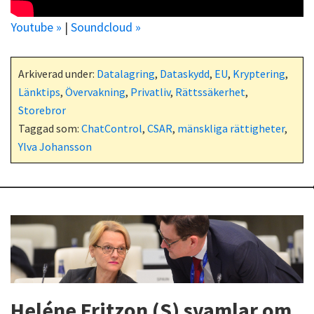
Youtube »
|
Soundcloud »
Arkiverad under:
Datalagring
,
Dataskydd
,
EU
,
Kryptering
,
Länktips
,
Övervakning
,
Privatliv
,
Rättssäkerhet
,
Storebror
Taggad som:
ChatControl
,
CSAR
,
mänskliga rättigheter
,
Ylva Johansson
Heléne Fritzon (S) svamlar om