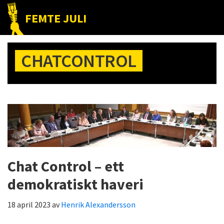
Hoppa
Hoppa
Hoppa
FEMTE JULI
till
till
till
Nätet
huvudnavigering
huvudinnehåll
det
till
primära
CHATCONTROL
folket!
sidofältet
Chat Control – ett
demokratiskt haveri
18 april 2023
av
Henrik Alexandersson