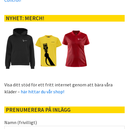
NYHET: MERCH!
Visa ditt stöd för ett fritt internet genom att bära våra
kläder –
här hittar du vår shop!
PRENUMERERA PÅ INLÄGG
Namn (frivilligt)