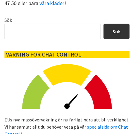
47 50 eller bära
våra kläder
!
Primärt
Sök
sidofält
Sök
VARNING FÖR CHAT CONTROL!
EUs nya massövervakning är nu farligt nära att bli verklighet.
Vi har samlat allt du behöver veta på vår
specialsida om Chat
Control!