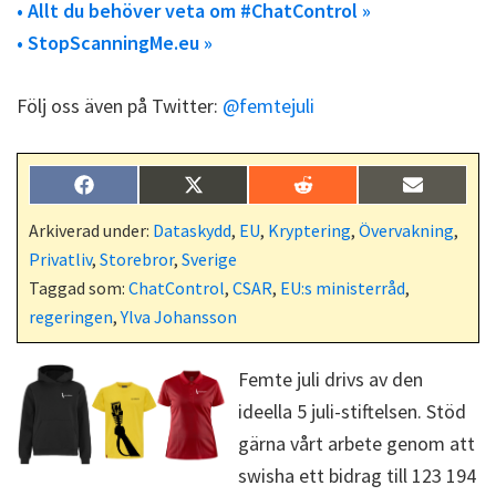
• Allt du behöver veta om #ChatControl »
• StopScanningMe.eu »
Följ oss även på Twitter:
@femtejuli
Dela
Dela
Dela
Dela
F
X
R
E
på
på
på
på
a
(
e
-
c
T
d
p
Arkiverad under:
Dataskydd
,
EU
,
Kryptering
,
Övervakning
,
e
w
d
o
Privatliv
,
Storebror
,
Sverige
b
i
i
s
o
t
t
t
Taggad som:
ChatControl
,
CSAR
,
EU:s ministerråd
,
o
t
regeringen
,
Ylva Johansson
k
e
r
)
Femte juli drivs av den
ideella 5 juli-stiftelsen. Stöd
gärna vårt arbete genom att
swisha ett bidrag till 123 194