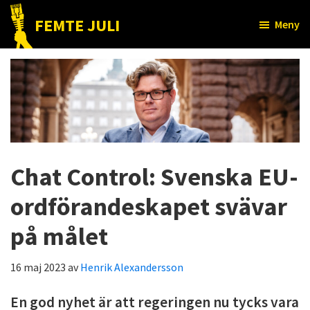
Hoppa
Hoppa
FEMTE JULI
Meny
till
till
Nätet
huvudinnehåll
det
till
primära
folket!
sidofältet
Chat Control: Svenska EU-
ordförandeskapet svävar
på målet
16 maj 2023
av
Henrik Alexandersson
En god nyhet är att regeringen nu tycks vara