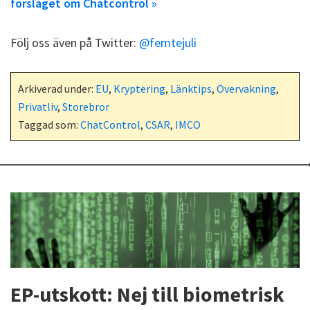
förslaget om Chatcontrol »
Följ oss även på Twitter:
@femtejuli
Arkiverad under:
EU
,
Kryptering
,
Länktips
,
Övervakning
,
Privatliv
,
Storebror
Taggad som:
ChatControl
,
CSAR
,
IMCO
EP-utskott: Nej till biometrisk