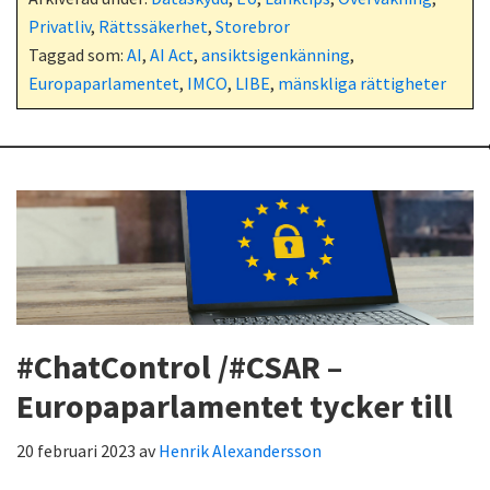
Privatliv
,
Rättssäkerhet
,
Storebror
Taggad som:
AI
,
AI Act
,
ansiktsigenkänning
,
Europaparlamentet
,
IMCO
,
LIBE
,
mänskliga rättigheter
#ChatControl /#CSAR –
Europaparlamentet tycker till
20 februari 2023
av
Henrik Alexandersson