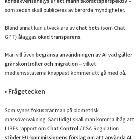
konsekvensanalys ur ett människorättsperspektiv
–
som sedan skall publiceras av berörda myndigheter.
Bland annat kan utvecklare av
chat bots
(som Chat
GPT) åläggas
ökad transparens
.
Man vill även
begränsa användningen av AI vad gäller
gränskontroller och migration
– vilket
medlemsstaterna knappast kommer att gå med på.
• Frågetecken
Som synes fokuserar man på biometrisk
massövervakning. Samtidigt skall man komma ihåg att
LIBEs rapport om
Chat Control
/ CSA Regulation
stöder EU-kommissionens förslag om att använda AI