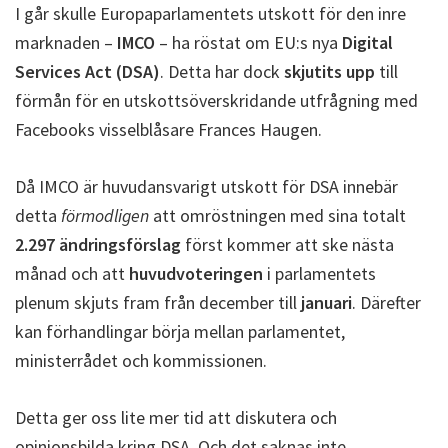
I går skulle Europaparlamentets utskott för den inre
marknaden –
IMCO
– ha röstat om EU:s nya
Digital
Services Act (DSA)
. Detta har dock
skjutits upp
till
förmån för en utskottsöverskridande utfrågning med
Facebooks visselblåsare Frances Haugen.
Då IMCO är huvudansvarigt utskott för DSA innebär
detta
förmodligen
att omröstningen med sina totalt
2.297 ändringsförslag
först kommer att ske nästa
månad och att
huvudvoteringen
i parlamentets
plenum skjuts fram från december till
januari
. Därefter
kan förhandlingar börja mellan parlamentet,
ministerrådet och kommissionen.
Detta ger oss lite mer tid att diskutera och
opinionsbilda kring DSA. Och det saknas inte