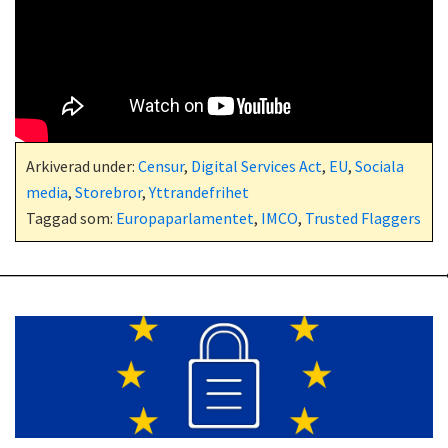
Arkiverad under:
Censur
,
Digital Services Act
,
EU
,
Sociala
media
,
Storebror
,
Yttrandefrihet
Taggad som:
Europaparlamentet
,
IMCO
,
Trusted Flaggers