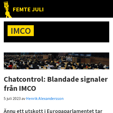
Hoppa
Hoppa
Hoppa
FEMTE JULI
till
till
till
Nätet
huvudnavigering
huvudinnehåll
det
till
primära
IMCO
folket!
sidofältet
Chatcontrol: Blandade signaler
från IMCO
5 juli 2023
av
Henrik Alexandersson
Ännu ett utskott i Europaparlamentet tar