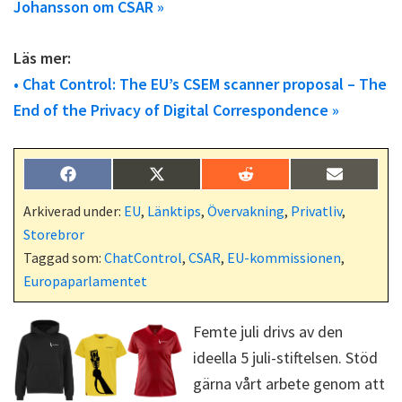
Johansson om CSAR »
Läs mer:
• Chat Control: The EU’s CSEM scanner proposal – The
End of the Privacy of Digital Correspondence »
Dela
Dela
Dela
Dela
F
X
R
E
på
på
på
på
a
(
e
-
c
T
d
p
Arkiverad under:
EU
,
Länktips
,
Övervakning
,
Privatliv
,
e
w
d
o
Storebror
b
i
i
s
o
t
t
t
Taggad som:
ChatControl
,
CSAR
,
EU-kommissionen
,
o
t
Europaparlamentet
k
e
r
)
Femte juli drivs av den
ideella 5 juli-stiftelsen. Stöd
gärna vårt arbete genom att