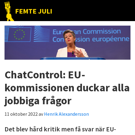
Hoppa
Hoppa
Hoppa
FEMTE JULI
till
till
till
Nätet
huvudnavigering
huvudinnehåll
det
till
primära
folket!
sidofältet
ChatControl: EU-
kommissionen duckar alla
jobbiga frågor
11 oktober 2022
av
Henrik Alexandersson
Det blev hård kritik men få svar när EU-