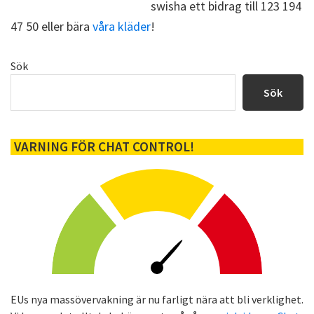
swisha ett bidrag till 123 194
47 50 eller bära
våra kläder
!
Primärt
Sök
sidofält
Sök
VARNING FÖR CHAT CONTROL!
EUs nya massövervakning är nu farligt nära att bli verklighet.