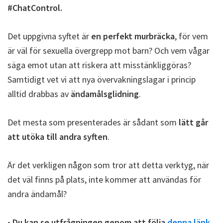
#ChatControl.
Det uppgivna syftet är
en perfekt murbräcka
, för vem
är väl för sexuella övergrepp mot barn? Och vem vågar
säga emot utan att riskera att misstänkliggöras?
Samtidigt vet vi att nya övervakningslagar i princip
alltid drabbas av
ändamålsglidning
.
Det mesta som presenterades är sådant som
lätt går
att utöka till andra syften
.
Är det verkligen någon som tror att detta verktyg, när
det väl finns på plats, inte kommer att användas för
andra ändamål?
•
Du kan se utfrågningen genom att följa
denna länk
.