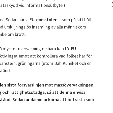
X
ndataskydd vid informationsutbyte.)
et
. Sedan har vi
EU-domstolen
– som på sitt håll
ed urskiljningslös insamling av alla människors
anke om brott.
 så mycket övervakning de bara kan få.
EU-
ktiv inget emot att kontrollera vad folket har för
 vänstern, gröningarna (utom Bah Kuhnke) och en
stånd.
den sista försvarslinjen mot massövervakningen.
ag och rättighetsstadga, så att denna envisa
otstånd. Sedan är dammluckorna att betrakta som