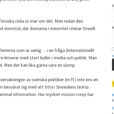
N
 försöka reda ut mer om det. Men redan den
M
rad domstol, där domarna i minoritet citerar Orwell.
heterna som är oenig… i en fråga (internationellt
i
 briserar med stort buller i media och politik. Man
d. Men det kan lika gärna vara en slump.
ervakningen av svenska politiker (m.fl.) inte ens en
 besvärat sig med att titta i Snowdens läckta
gammal information. Hur mycket
mission creep
har
K
6
F
5