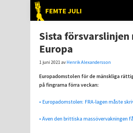
Hoppa
Hoppa
Hoppa
FEMTE JULI
till
till
till
Nätet
huvudnavigering
huvudinnehåll
det
till
primära
Sista försvarslinje
folket!
sidofältet
Europa
1 juni 2021
av
Henrik Alexandersson
Europadomstolen för de mänskliga rättig
på fingrarna förra veckan:
• Europadomstolen: FRA-lagen måste skri
• Även den brittiska massövervakningen f