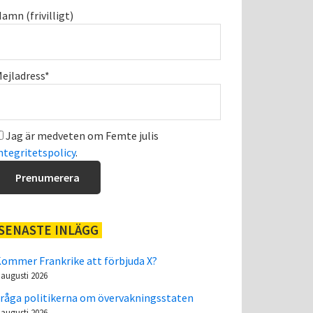
amn (frivilligt)
ejladress*
Jag är medveten om Femte julis
ntegritetspolicy
.
SENASTE INLÄGG
ommer Frankrike att förbjuda X?
 augusti 2026
råga politikerna om övervakningsstaten
 augusti 2026