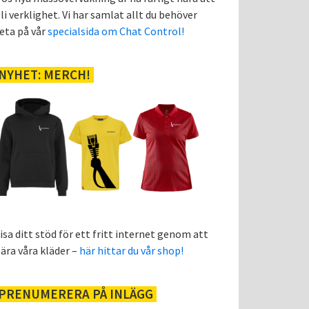
li verklighet. Vi har samlat allt du behöver
eta på vår
specialsida om Chat Control!
NYHET: MERCH!
isa ditt stöd för ett fritt internet genom att
ära våra kläder –
här hittar du vår shop!
PRENUMERERA PÅ INLÄGG