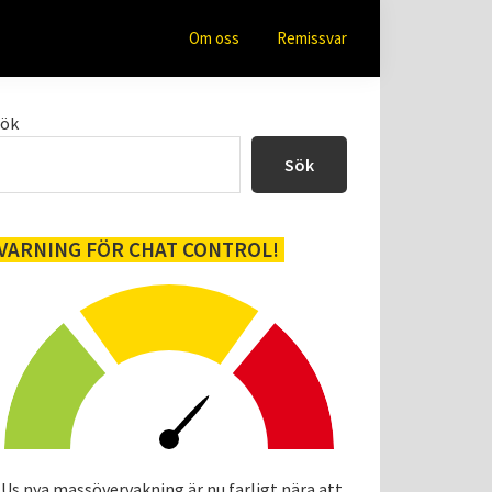
Om oss
Remissvar
Primärt
Sök
sidofält
Sök
VARNING FÖR CHAT CONTROL!
Us nya massövervakning är nu farligt nära att