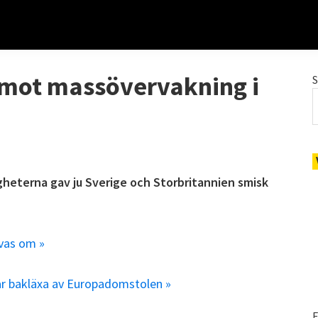
n mot massövervakning i
heterna gav ju Sverige och Storbritannien smisk
vas om »
år bakläxa av Europadomstolen »
E