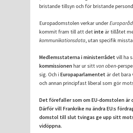
bristande tillsyn och för bristande perso
Europadomstolen verkar under
Europaråd
kommit fram till att det
inte
är tillåtet m
kommunikationsdata
, utan specifik misst
Medlemsstaterna i ministerrådet
vill ha
kommissionen
har ur sitt
von oben
-perspe
sig. Och i
Europaparlamentet
är det bara
och annan principfast liberal som gör mot
Det förefaller som om EU-domstolen är 
Därför vill Frankrike nu ändra EU:s fördr
domstol till slut tvingas ge upp sitt m
vidöppna.