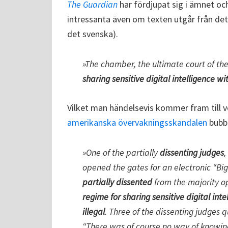
The Guardian
har fördjupat sig i ämnet och
intressanta även om texten utgår från de
det svenska).
»The chamber, the ultimate court of th
sharing sensitive digital intelligence w
Vilket man händelsevis kommer fram till 
amerikanska övervakningsskandalen
bubbl
»One of the partially
dissenting judges
,
opened the gates for an electronic “Big
partially dissented
from the majority o
regime for sharing sensitive digital in
illegal
. Three of the dissenting judges 
“There was of course no way of knowi