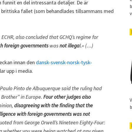
 funnit en del intressanta detaljer. De är
b
t brittiska fallet (som behandlades tillsammans med
v
e ECHR, also concluded that GCHQ’s regime for
ith foreign governments
was
not illega
l.« (…)
veckan innan den
dansk-svensk-norsk-tysk-
ar upp i media.
 Paulo Pinto de Albuquerque said the ruling had
 Brother” in Europe.
Four other judges also
V
pinion,
disagreeing with the finding that the
b
telligence with foreign governments was not
quoted from George Orwell’s Nineteen Eighty-Four:
ng whether you were being watched at any given