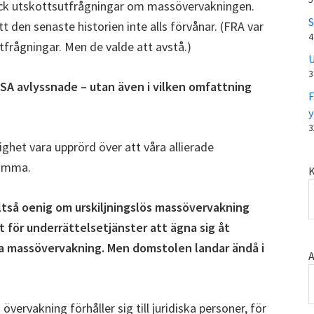
ick utskottsutfrågningar om massövervakningen.
S
den senaste historien inte alls förvånar. (FRA var
4
utfrågningar. Men de valde att avstå.)
U
3
SA avlyssnade – utan även i vilken omfattning
F
y
3
ighet vara upprörd över att våra allierade
samma.
K
lltså oenig om urskiljningslös massövervakning
et för underrättelsetjänster att ägna sig åt
a massövervakning. Men domstolen landar ändå i
A
övervakning förhåller sig till juridiska personer, för