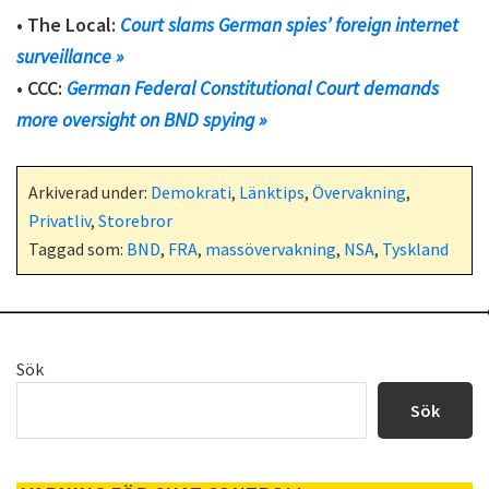
• The Local:
Court slams German spies’ foreign internet
surveillance »
• CCC:
German Federal Constitutional Court demands
more oversight on BND spying »
Arkiverad under:
Demokrati
,
Länktips
,
Övervakning
,
Privatliv
,
Storebror
Taggad som:
BND
,
FRA
,
massövervakning
,
NSA
,
Tyskland
Primärt
Sök
sidofält
Sök