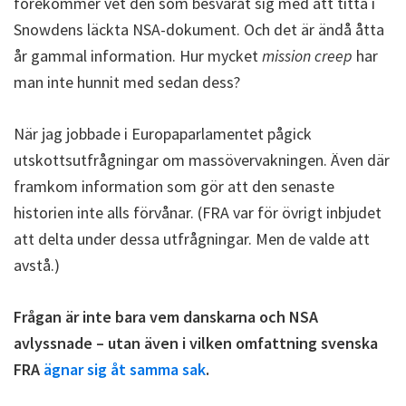
förekommer vet den som besvärat sig med att titta i
Snowdens läckta NSA-dokument. Och det är ändå åtta
år gammal information. Hur mycket
mission creep
har
man inte hunnit med sedan dess?
När jag jobbade i Europaparlamentet pågick
utskottsutfrågningar om massövervakningen. Även där
framkom information som gör att den senaste
historien inte alls förvånar. (FRA var för övrigt inbjudet
att delta under dessa utfrågningar. Men de valde att
avstå.)
Frågan är inte bara vem danskarna och NSA
avlyssnade – utan även i vilken omfattning svenska
FRA
ägnar sig åt samma sak
.