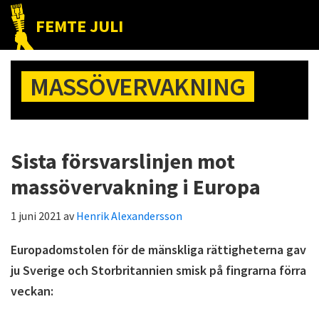
Hoppa
Hoppa
Hoppa
FEMTE JULI
till
till
till
Nätet
huvudnavigering
huvudinnehåll
det
till
primära
MASSÖVERVAKNING
folket!
sidofältet
Sista försvarslinjen mot
massövervakning i Europa
1 juni 2021
av
Henrik Alexandersson
Europadomstolen för de mänskliga rättigheterna gav
ju Sverige och Storbritannien smisk på fingrarna förra
veckan: