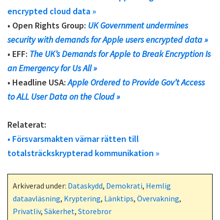
encrypted cloud data »
• Open Rights Group:
UK Government undermines
security with demands for Apple users encrypted data »
• EFF:
The UK’s Demands for Apple to Break Encryption Is
an Emergency for Us All »
• Headline USA:
Apple Ordered to Provide Gov’t Access
to ALL User Data on the Cloud »
Relaterat:
• Försvarsmakten värnar rätten till
totalsträckskrypterad kommunikation »
Arkiverad under:
Dataskydd
,
Demokrati
,
Hemlig
dataavläsning
,
Kryptering
,
Länktips
,
Övervakning
,
Privatliv
,
Säkerhet
,
Storebror