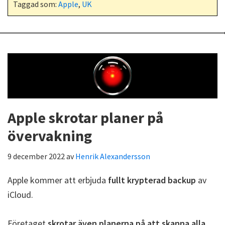
Taggad som:
Apple
,
UK
Apple skrotar planer på
övervakning
9 december 2022
av
Henrik Alexandersson
Apple kommer att erbjuda
fullt krypterad backup
av
iCloud.
Företaget
skrotar även planerna på att skanna alla