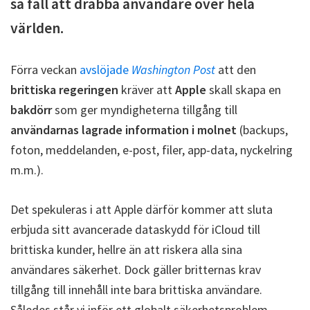
så fall att drabba användare över hela
världen.
Förra veckan
avslöjade
Washington Post
att den
brittiska regeringen
kräver att
Apple
skall skapa en
bakdörr
som ger myndigheterna tillgång till
användarnas lagrade information i molnet
(backups,
foton, meddelanden, e-post, filer, app-data, nyckelring
m.m.).
Det spekuleras i att Apple därför kommer att sluta
erbjuda sitt avancerade dataskydd för iCloud till
brittiska kunder, hellre än att riskera alla sina
användares säkerhet. Dock gäller britternas krav
tillgång till innehåll inte bara brittiska användare.
Således står vi inför ett globalt säkerhetsproblem.