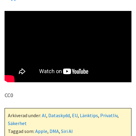
CC0
Arkiverad under:
AI
,
Dataskydd
,
EU
,
Länktips
,
Privatliv
,
Säkerhet
Taggad som:
Apple
,
DMA
,
Siri AI