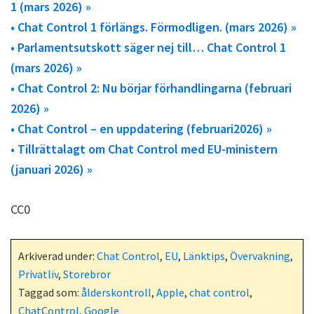
1 (mars 2026) »
• Chat Control 1 förlängs. Förmodligen. (mars 2026) »
• Parlamentsutskott säger nej till… Chat Control 1
(mars 2026) »
• Chat Control 2: Nu börjar förhandlingarna (februari
2026) »
• Chat Control – en uppdatering (februari2026) »
• Tillrättalagt om Chat Control med EU-ministern
(januari 2026) »
CC0
Arkiverad under:
Chat Control
,
EU
,
Länktips
,
Övervakning
,
Privatliv
,
Storebror
Taggad som:
ålderskontroll
,
Apple
,
chat control
,
ChatControl
,
Google