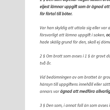
eljest lämnar uppgift som är ägnad at
för förtal till böter.
Var han skyldig att uttala sig eller va
försvarligt att lämna uppgift i saken,
o
hade skälig grund för den, skall ej döma
2 § Om brott som avses i 1 § är grovt döm
två år.
Vid bedömningen av om brottet är grov
hänsyn till uppgiftens innehåll eller sät
annars var
ägnad att medföra allvarli
3 § Den som, i annat fall än som avses i 