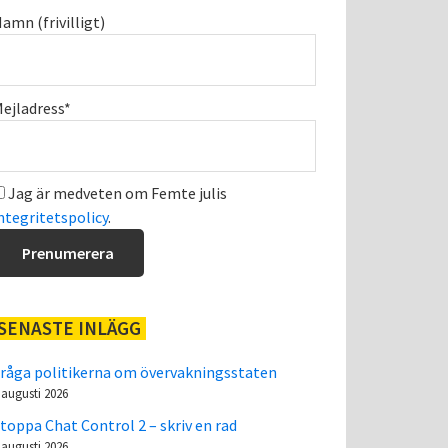
amn (frivilligt)
ejladress*
Jag är medveten om Femte julis
ntegritetspolicy
.
SENASTE INLÄGG
råga politikerna om övervakningsstaten
 augusti 2026
toppa Chat Control 2 – skriv en rad
 augusti 2026