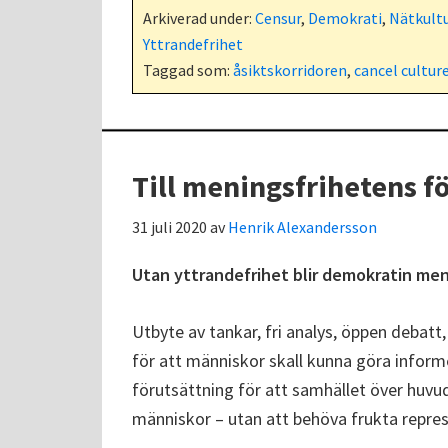
Arkiverad under:
Censur
,
Demokrati
,
Nätkult
Yttrandefrihet
Taggad som:
åsiktskorridoren
,
cancel cultur
Till meningsfrihetens f
31 juli 2020
av
Henrik Alexandersson
Utan yttrandefrihet blir demokratin men
Utbyte av tankar, fri analys, öppen debatt,
för att människor skall kunna göra informe
förutsättning för att samhället över huvu
människor – utan att behöva frukta repressa