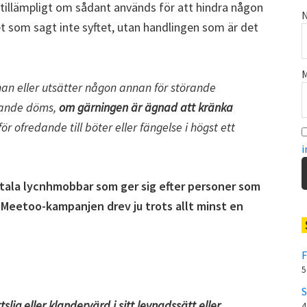
tillämpligt om sådant används för att hindra någon
N
det som sagt inte syftet, utan handlingen som är det
M
an eller utsätter någon annan för störande
erande döms,
om gärningen är ägnad att kränka
ör ofredande till böter eller fängelse i högst ett
i
gitala lycnhmobbar som ger sig efter personer som
ar. Meetoo-kampanjen drev ju trots allt minst en
F
5
S
ig eller klandervärd i sitt levnadssätt eller
4