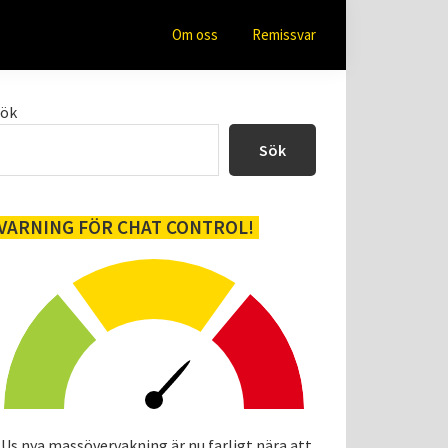
Om oss
Remissvar
Primärt
Sök
sidofält
Sök
VARNING FÖR CHAT CONTROL!
Us nya massövervakning är nu farligt nära att