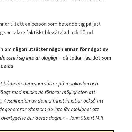
nner till att en person som betedde sig på just
ag var talare faktiskt blev åtalad och dömd.
. Men om någon utsätter någon annan för något av
e som i sig inte är olagligt
– då tolkar jag det som
s sida.
lust både för dem som sätter på munkavlen och
ggs med munkavle förlorar möjligheten att
sig. Avsaknaden av denna frihet innebär också att
degenererar eftersom de inte får möjlighet att
 övertygelse blir deras dogm.« – John Stuart Mill