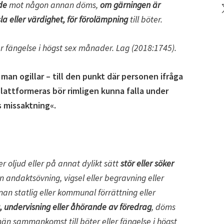
de
mot någon annan döms,
om gärningen är
X
a eller värdighet, för förolämpning
till böter.
ler fängelse i högst sex månader. Lag (2018:1745).
man ogillar – till den punkt där personen ifråga
plattformeras bör rimligen kunna falla under
 missaktning«.
 oljud eller på annat dylikt sätt
stör eller söker
 andaktsövning, vigsel eller begravning eller
nan statlig eller kommunal förrättning eller
 undervisning eller åhörande av föredrag
, döms
lmän sammankomst till böter eller fängelse i högst