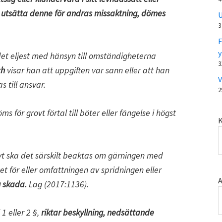
t utsätta denne för andras missaktning, dömes
U
3
F
y
r det eljest med hänsyn till omständigheterna
3
ch
visar han att uppgiften var sann eller att han
V
s till ansvar.
2
s för grovt förtal till böter eller fängelse i högst
K
t ska det särskilt beaktas om gärningen med
tet för eller omfattningen av spridningen eller
A
g skada.
Lag (2017:1136).
1 eller 2 §,
riktar beskyllning, nedsättande