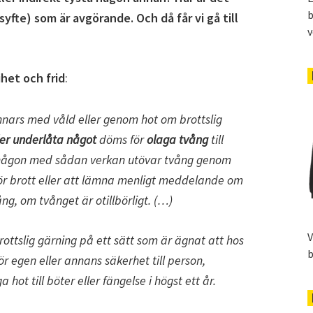
b
yfte) som är avgörande. Och då får vi gå till
v
ihet och frid
:
nars med våld eller genom hot om brottslig
ler underlåta något
döms för
olaga tvång
till
Om någon med sådan verkan utövar tvång genom
för brott eller att lämna menligt meddelande om
g, om tvånget är otillbörligt. (…)
V
ttslig gärning på ett sätt som är ägnat att hos
b
ör egen eller annans säkerhet till person,
 hot till böter eller fängelse i högst ett år.