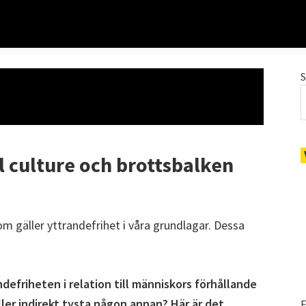
l culture och brottsbalken
m gäller yttrandefrihet i våra grundlagar. Dessa
ndefriheten i relation till människors förhållande
ller indirekt tysta någon annan? Här är det
E