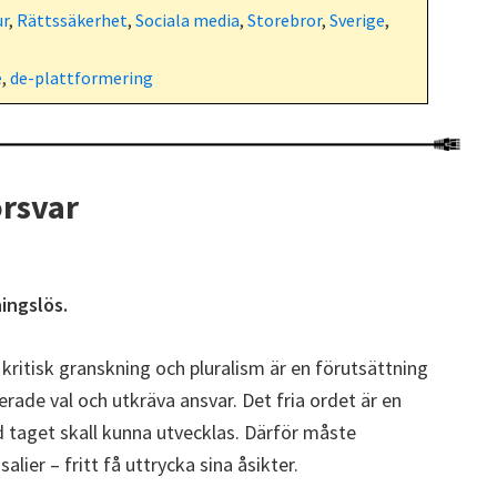
ur
,
Rättssäkerhet
,
Sociala media
,
Storebror
,
Sverige
,
e
,
de-plattformering
örsvar
ingslös.
 kritisk granskning och pluralism är en förutsättning
rade val och utkräva ansvar. Det fria ordet är en
d taget skall kunna utvecklas. Därför måste
lier – fritt få uttrycka sina åsikter.