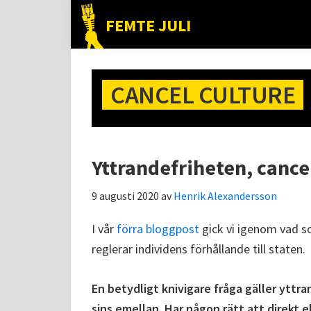
Hoppa
Hoppa
Hoppa
FEMTE JULI
till
till
till
Nätet
huvudnavigering
huvudinnehåll
det
till
primära
folket!
CANCEL CULTURE
sidofältet
Yttrandefriheten, cance
9 augusti 2020
av
Henrik Alexandersson
I vår
förra bloggpost
gick vi igenom vad so
reglerar individens förhållande till staten.
En betydligt knivigare fråga gäller yttra
sins emellan. Har någon rätt att direkt e