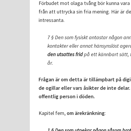
Förbudet mot olaga tvång bör kunna vara 
från att uttrycka sin fria mening. Här är 
intressanta.
7 § Den som fysiskt antastar någon ann
kontakter eller annat hänsynslöst ag
den utsattes frid
på ett kännbart sätt, f
år.
Frågan är om detta är tillämpbart på di
de ogillar eller vars åsikter de inte del
offentlig person i döden.
Kapitel fem,
om ärekränkning
:
1 § Den som utpekar någon såsom brottsl