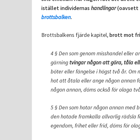
istället individernas
handlingar
(oavsett s
brottsbalken
.
Brottsbalkens fjärde kapitel,
brott mot fr
4 § Den som genom misshandel eller an
gärning
tvingar någon att göra, tåla el
böter eller fängelse i högst två år. 
hot att åtala eller ange någon annan 
någon annan, döms också för olaga tvån
5 § Den som hotar någon annan med bro
den hotade framkalla allvarlig rädsla f
egendom, frihet eller frid, döms för olaga