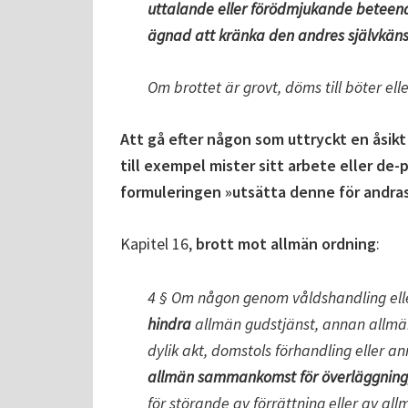
uttalande eller förödmjukande beteen
ägnad att kränka den andres självkänsl
Om brottet är grovt, döms till böter el
Att gå efter någon som uttryckt en åsikt 
till exempel mister sitt arbete eller de-
formuleringen »utsätta denne för andras
Kapitel 16,
brott mot allmän ordning
:
4 § Om någon genom våldshandling eller
hindra
allmän gudstjänst, annan allmän
dylik akt, domstols förhandling eller an
allmän sammankomst för överläggning,
för störande av förrättning eller av al