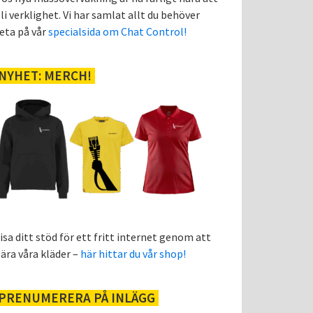
li verklighet. Vi har samlat allt du behöver
eta på vår
specialsida om Chat Control!
NYHET: MERCH!
isa ditt stöd för ett fritt internet genom att
ära våra kläder –
här hittar du vår shop!
PRENUMERERA PÅ INLÄGG