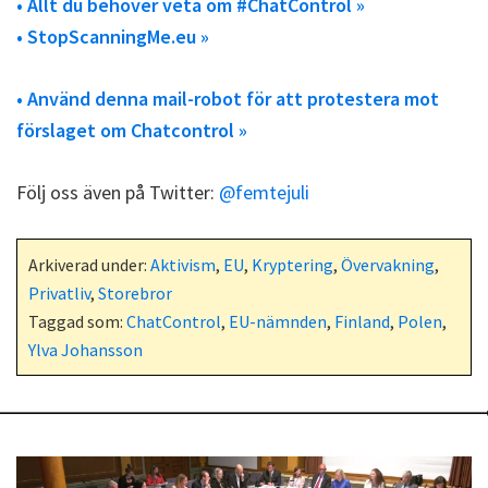
• Allt du behöver veta om #ChatControl »
• StopScanningMe.eu »
• Använd denna mail-robot för att protestera mot
förslaget om Chatcontrol »
Följ oss även på Twitter:
@femtejuli
Arkiverad under:
Aktivism
,
EU
,
Kryptering
,
Övervakning
,
Privatliv
,
Storebror
Taggad som:
ChatControl
,
EU-nämnden
,
Finland
,
Polen
,
Ylva Johansson