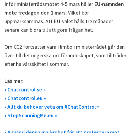
Inför ministerrådsmötet 4-5 mars håller
EU-nämnden
möte fredagen den 1 mars
. Vilket bör
uppmärksammas. Att EU-valet hålls tre månader
senare kan bidra till att göra frågan het.
Om CC2 fortsätter vara i limbo i ministerrådet går den
över till det ungerska ordförandeskapet, som tillträder
efter halvårsskiftet i sommar.
Läs mer:
• Chatcontrol.se »
• Chatcontrol.eu »
• Allt du behöver veta om #ChatControl »
• StopScanningMe.eu »
• Använd denna mail-robot för att protestera mot