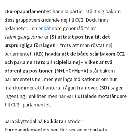
I
Europaparlamentet
har alla partier ställt sig bakom
dess gruppöverskridande nej till CC2. Dock finns
oklarheter. I en
enkät
som genomförts av
Tidningsutgivarna
är
(S) uttalat positiva till det
ursprungliga förslaget
– trots att man röstat nej i
parlamentet.
(KD) hävdar att de både står bakom CC2
och parlamentets principiella nej – vilket är två
oförenliga positioner.
(M+L+C+Mp+V)
står bakom
parlamentets nej, men ger inga indikationer om hur
man kommer att hantera frågan framöver.
(SD)
säger
ingenting i enkäten men har varit uttalade motståndare
till CC2 i parlamentet.
Sara Skyttedal på
Folklistan
stöder
Europaparlamentets nej. Hur resten av partiets