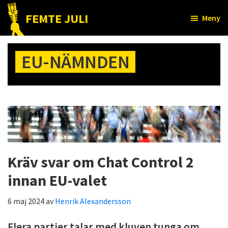
Hoppa
Hoppa
FEMTE JULI
Meny
till
till
Nätet
huvudinnehåll
det
till
primära
EU-NÄMNDEN
folket!
sidofältet
Kräv svar om Chat Control 2
innan EU-valet
6 maj 2024
av
Henrik Alexandersson
Flera partier talar med kluven tunga om