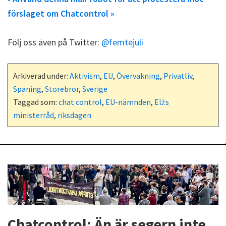
förslaget om Chatcontrol »
Följ oss även på Twitter:
@femtejuli
Arkiverad under:
Aktivism
,
EU
,
Övervakning
,
Privatliv
,
Spaning
,
Storebror
,
Sverige
Taggad som:
chat control
,
EU-nämnden
,
EU:s
ministerråd
,
riksdagen
Chatcontrol: Än är segern inte