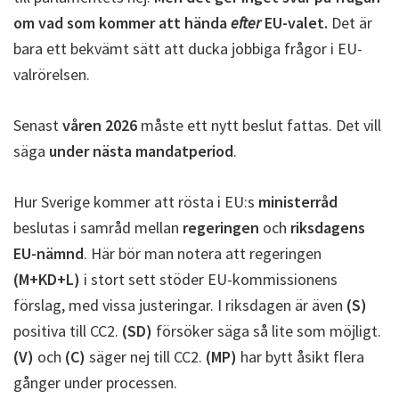
om vad som kommer att hända
efter
EU-valet.
Det är
bara ett bekvämt sätt att ducka jobbiga frågor i EU-
valrörelsen.
Senast
våren 2026
måste ett nytt beslut fattas. Det vill
säga
under nästa mandatperiod
.
Hur Sverige kommer att rösta i EU:s
ministerråd
beslutas i samråd mellan
regeringen
och
riksdagens
EU-nämnd
. Här bör man notera att regeringen
(M+KD+L)
i stort sett stöder EU-kommissionens
förslag, med vissa justeringar. I riksdagen är även
(S)
positiva till CC2.
(SD)
försöker säga så lite som möjligt.
(V)
och
(C)
säger nej till CC2.
(MP)
har bytt åsikt flera
gånger under processen.