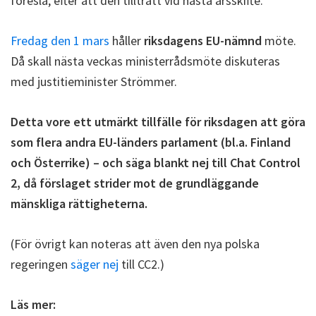
föreslå, efter att den tillträtt vid nästa årsskifte.
Fredag den 1 mars
håller
riksdagens EU-nämnd
möte.
Då skall nästa veckas ministerrådsmöte diskuteras
med justitieminister Strömmer.
Detta vore ett utmärkt tillfälle för riksdagen att göra
som flera andra EU-länders parlament (bl.a. Finland
och Österrike) – och säga blankt nej till Chat Control
2, då förslaget strider mot de grundläggande
mänskliga rättigheterna.
(För övrigt kan noteras att även den nya polska
regeringen
säger nej
till CC2.)
Läs mer: