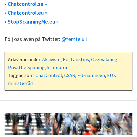
• Chatcontrol.se »
• Chatcontrol.eu »
• StopScanningMe.eu »
Följ oss även på Twitter:
@femtejuli
Arkiverad under:
Aktivism
,
EU
,
Länktips
,
Övervakning
,
Privatliv
,
Spaning
,
Storebror
Taggad som:
ChatControl
,
CSAR
,
EU-nämnden
,
EU:s
ministerråd