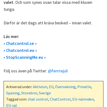
valet
. Och som synes ovan talar vissa med kluven
tunga.
Därför är det dags att kräva besked – innan valet.
Läs mer:
• Chatcontrol.se »
• Chatcontrol.eu »
• StopScanningMe.eu »
Följ oss även på Twitter:
@femtejuli
Arkiverad under:
Aktivism
,
EU
,
Övervakning
,
Privatliv
,
Spaning
,
Storebror
,
Sverige
Taggad som:
chat control
,
ChatControl
,
EU-nämnden
,
EU-val