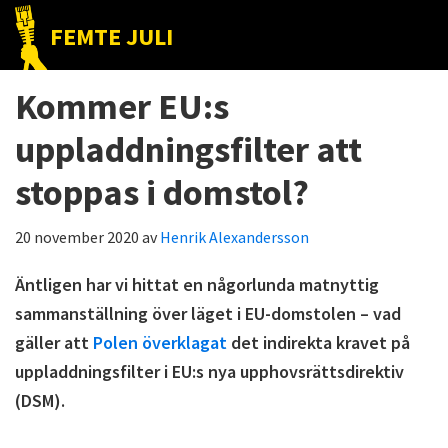
Hoppa
Hoppa
Hoppa
FEMTE JULI
till
till
till
Nätet
huvudnavigering
huvudinnehåll
det
till
Kommer EU:s
primära
folket!
sidofältet
uppladdningsfilter att
stoppas i domstol?
20 november 2020
av
Henrik Alexandersson
Äntligen har vi hittat en någorlunda matnyttig
sammanställning över läget i EU-domstolen – vad
gäller att
Polen överklagat
det indirekta kravet på
uppladdningsfilter i EU:s nya upphovsrättsdirektiv
(DSM).