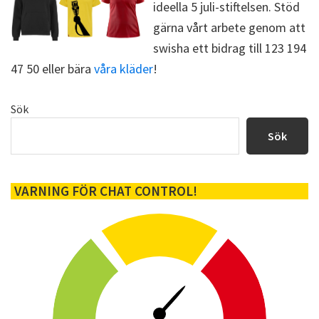
ideella 5 juli-stiftelsen. Stöd
gärna vårt arbete genom att
swisha ett bidrag till 123 194
47 50 eller bära
våra kläder
!
Primärt
Sök
sidofält
Sök
VARNING FÖR CHAT CONTROL!