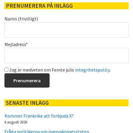
PRENUMERERA PÅ INLÄGG
Namn (frivilligt)
Mejladress*
Jag är medveten om Femte julis
integritetspolicy
.
SENASTE INLÄGG
Kommer Frankrike att förbjuda X?
6 augusti 2026
Fråga politikerna om övervakningsstaten