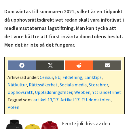
Dom väntas till sommaren 2021, vilket är en tidpunkt
då upphovsrättsdirektivet redan skall vara införlivat i
medlemsstaternas lagstiftning. Man kan tycka att
det vore bättre att först invänta domstolens beslut.
Men det är inte så det fungerar.
Dela
Dela
Dela
Dela
F
X
R
E
på
på
på
på
a
(
e
-
c
T
d
p
Arkiverad under:
Censur
,
EU
,
Fildelning
,
Länktips
,
e
w
d
o
Nätkultur
,
Rättssäkerhet
,
Sociala media
,
Storebror
,
b
i
i
s
o
t
t
t
Upphovsrätt
,
Uppladdningsfilter
,
Webben
,
Yttrandefrihet
o
t
Taggad som:
artikel 13/17
,
Artikel 17
,
EU-domstolen
,
k
e
r
Polen
)
Femte juli drivs av den