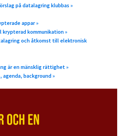
örslag på datalagring klubbas »
rypterade appar »
ill krypterad kommunikation »
alagring och åtkomst till elektronisk
ng är en mänsklig rättighet »
e, agenda, background »