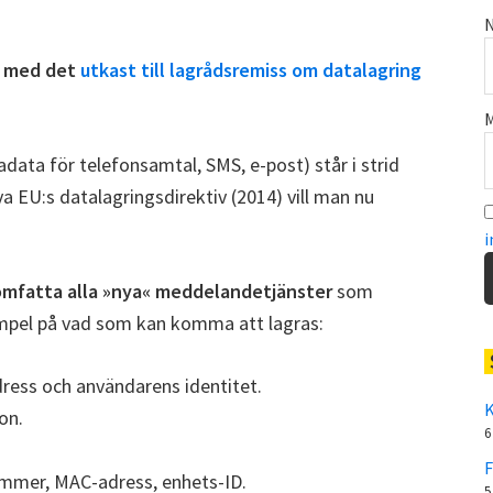
N
e, med det
utkast till lagrådsremiss om datalagring
M
data för telefonsamtal, SMS, e-post) står i strid
EU:s datalagringsdirektiv (2014) vill man nu
i
omfatta alla »nya« meddelandetjänster
som
empel på vad som kan komma att lagras:
ress och användarens identitet.
K
on.
6
F
mmer, MAC-adress, enhets-ID.
5