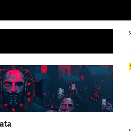
data
E