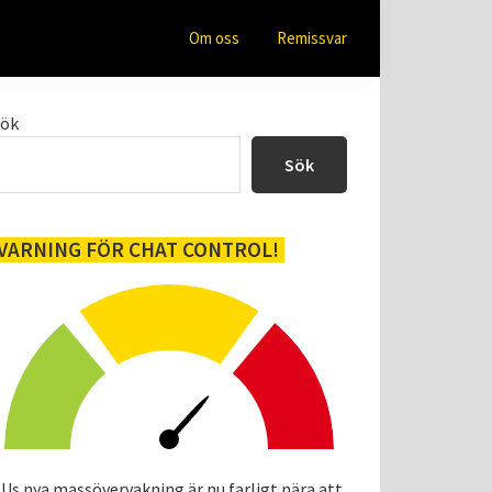
Om oss
Remissvar
Primärt
Sök
sidofält
Sök
VARNING FÖR CHAT CONTROL!
Us nya massövervakning är nu farligt nära att