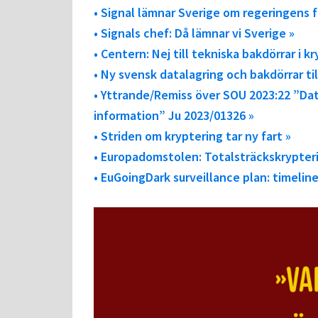
• Signal lämnar Sverige om regeringens f
• Signals chef: Då lämnar vi Sverige »
• Centern: Nej till tekniska bakdörrar i k
• Ny svensk datalagring och bakdörrar t
• Yttrande/Remiss över SOU 2023:22 ”Dat
information” Ju 2023/01326 »
• Striden om kryptering tar ny fart »
• Europadomstolen: Totalsträckskrypteri
• EuGoingDark surveillance plan: timelin