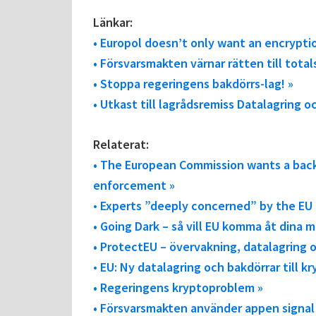
Länkar:
• Europol doesn’t only want an encrypti
• Försvarsmakten värnar rätten till tot
• Stoppa regeringens bakdörrs-lag! »
• Utkast till lagrådsremiss Datalagring oc
Relaterat:
• The European Commission wants a back
enforcement »
•
Experts ”deeply concerned” by the EU
• Going Dark – så vill EU komma åt dina
• ProtectEU – övervakning, datalagring 
•
EU: Ny datalagring och bakdörrar till 
• Regeringens kryptoproblem »
• Försvarsmakten använder appen signa