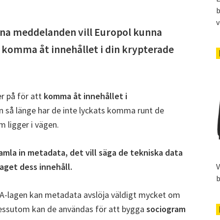
b
v
na meddelanden vill Europol kunna
tt komma åt innehållet i din krypterade
r på för att
komma åt innehållet i
Än så länge har de inte lyckats komma runt de
m ligger i vägen.
samla in metadata, det vill säga de tekniska data
get dess innehåll.
V
b
A-lagen kan metadata avslöja väldigt mycket om
ssutom kan de användas för att bygga
sociogram