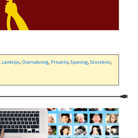
,
Länktips
,
Övervakning
,
Privatliv
,
Spaning
,
Storebror
,