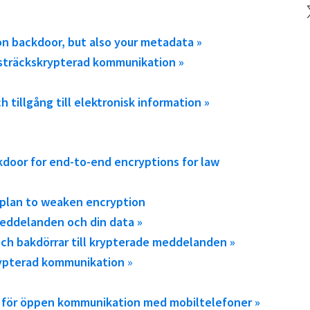
X
on backdoor, but also your metadata »
alsträckskrypterad kommunikation »
h tillgång till elektronisk information »
door for end-to-end encryptions for law
 plan to weaken encryption
 meddelanden och din data »
och bakdörrar till krypterade meddelanden »
krypterad kommunikation
»
l för öppen kommunikation med mobiltelefoner »