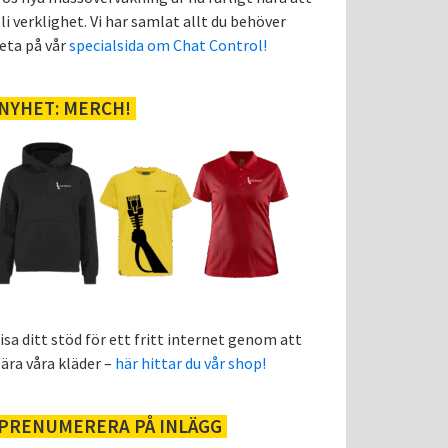
li verklighet. Vi har samlat allt du behöver
eta på vår
specialsida om Chat Control!
NYHET: MERCH!
isa ditt stöd för ett fritt internet genom att
ära våra kläder –
här hittar du vår shop!
PRENUMERERA PÅ INLÄGG