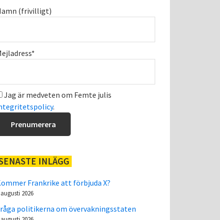
amn (frivilligt)
ejladress*
Jag är medveten om Femte julis
ntegritetspolicy
.
SENASTE INLÄGG
ommer Frankrike att förbjuda X?
 augusti 2026
råga politikerna om övervakningsstaten
 augusti 2026