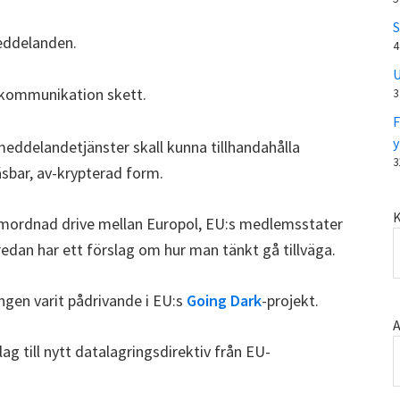
S
eddelanden.
4
U
 kommunikation skett.
3
F
y
meddelandetjänster skall kunna tillhandahålla
3
äsbar, av-krypterad form.
K
mordnad drive mellan Europol, EU:s medlemsstater
edan har ett förslag om hur man tänkt gå tillväga.
ingen varit pådrivande i EU:s
Going Dark
-projekt.
A
g till nytt datalagringsdirektiv från EU-