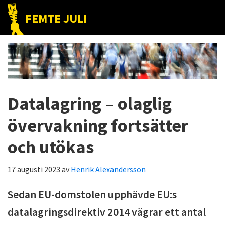
Hoppa
Hoppa
Hoppa
FEMTE JULI
till
till
till
Nätet
huvudnavigering
huvudinnehåll
det
till
primära
folket!
sidofältet
Datalagring – olaglig
övervakning fortsätter
och utökas
17 augusti 2023
av
Henrik Alexandersson
Sedan EU-domstolen upphävde EU:s
datalagringsdirektiv 2014 vägrar ett antal