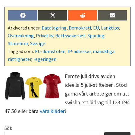
Dela
Dela
Dela
Dela
F
X
R
E
på
på
på
på
a
(
e
-
c
T
d
p
Arkiverad under:
Datalagring
,
Demokrati
,
EU
,
Länktips
,
e
w
d
o
Övervakning
,
Privatliv
,
Rättssäkerhet
,
Spaning
,
b
i
i
s
o
t
t
t
Storebror
,
Sverige
o
t
Taggad som:
EU-domstolen
,
IP-adresser
,
mänskliga
k
e
r
rättigheter
,
regeringen
)
Femte juli drivs av den
ideella 5 juli-stiftelsen. Stöd
gärna vårt arbete genom att
swisha ett bidrag till 123 194
47 50 eller bära
våra kläder
!
Primärt
Sök