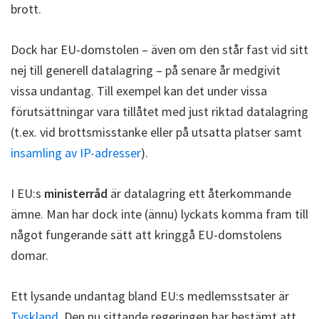
brott.
Dock har EU-domstolen – även om den står fast vid sitt
nej till generell datalagring – på senare år medgivit
vissa undantag. Till exempel kan det under vissa
förutsättningar vara tillåtet med just riktad datalagring
(t.ex. vid brottsmisstanke eller på utsatta platser samt
insamling av IP-adresser
).
I EU:s
ministerråd
är datalagring ett återkommande
ämne. Man har dock inte (ännu) lyckats komma fram till
något fungerande sätt att kringgå EU-domstolens
domar.
Ett lysande undantag bland EU:s medlemsstsater är
Tyskland
. Den nu sittande regeringen har bestämt att